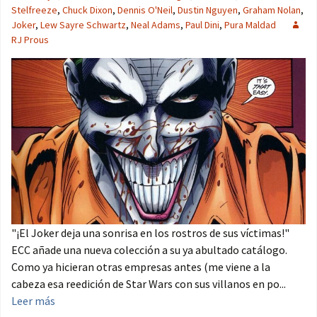
Stelfreeze
,
Chuck Dixon
,
Dennis O'Neil
,
Dustin Nguyen
,
Graham Nolan
,
Joker
,
Lew Sayre Schwartz
,
Neal Adams
,
Paul Dini
,
Pura Maldad
RJ Prous
"¡El Joker deja una sonrisa en los rostros de sus víctimas!"
ECC añade una nueva colección a su ya abultado catálogo.
Como ya hicieran otras empresas antes (me viene a la
cabeza esa reedición de Star Wars con sus villanos en po...
Leer más