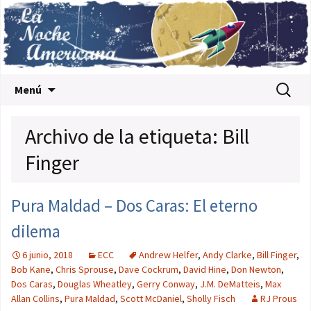
Saltar al contenido
Buscar:
Menú
Archivo de la etiqueta: Bill
Finger
Pura Maldad – Dos Caras: El eterno
dilema
6 junio, 2018
ECC
Andrew Helfer
,
Andy Clarke
,
Bill Finger
,
Bob Kane
,
Chris Sprouse
,
Dave Cockrum
,
David Hine
,
Don Newton
,
Dos Caras
,
Douglas Wheatley
,
Gerry Conway
,
J.M. DeMatteis
,
Max
Allan Collins
,
Pura Maldad
,
Scott McDaniel
,
Sholly Fisch
RJ Prous