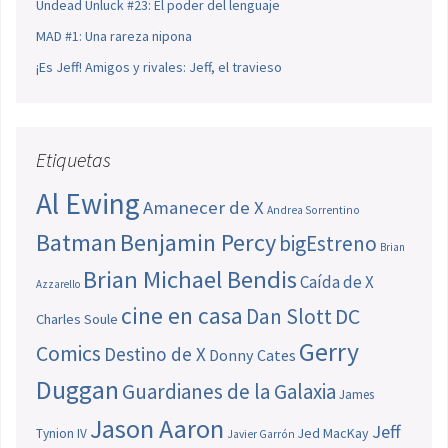
Undead Unluck #23: El poder del lenguaje
MAD #1: Una rareza nipona
¡Es Jeff! Amigos y rivales: Jeff, el travieso
Etiquetas
Al Ewing
Amanecer de X
Andrea Sorrentino
Batman
Benjamin Percy
bigEstreno
Brian
Brian Michael Bendis
Caída de X
Azzarello
cine en casa
Dan Slott
DC
Charles Soule
Gerry
Comics
Destino de X
Donny Cates
Duggan
Guardianes de la Galaxia
James
Jason Aaron
Jeff
Jed MacKay
Tynion IV
Javier Garrón