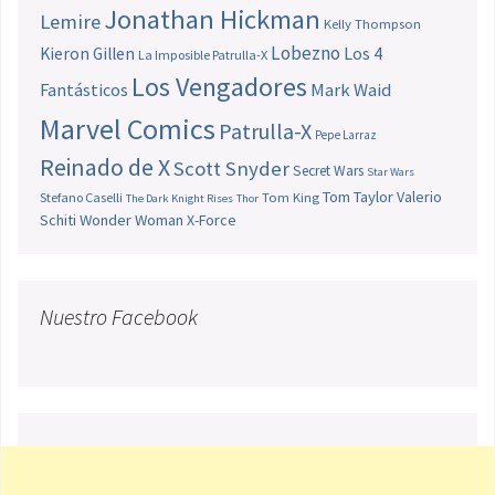
Jonathan Hickman
Lemire
Kelly Thompson
Lobezno
Los 4
Kieron Gillen
La Imposible Patrulla-X
Los Vengadores
Fantásticos
Mark Waid
Marvel Comics
Patrulla-X
Pepe Larraz
Reinado de X
Scott Snyder
Secret Wars
Star Wars
Tom Taylor
Valerio
Stefano Caselli
Tom King
The Dark Knight Rises
Thor
Schiti
Wonder Woman
X-Force
Nuestro Facebook