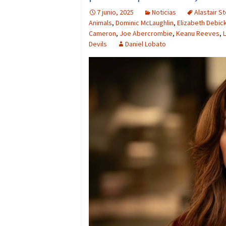
7 junio, 2025
Noticias
Alastair S
Animals
,
Dominic McLaughlin
,
Elizabeth Debick
Cameron
,
Joe Abercrombie
,
Keanu Reeves
,
L
Devils
Daniel Lobato