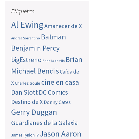
Etiquetas
Al Ewing
Amanecer de X
Batman
Andrea Sorrentino
Benjamin Percy
Brian
bigEstreno
Brian Azzarello
Michael Bendis
Caída de
cine en casa
X
Charles Soule
Dan Slott
DC Comics
Destino de X
Donny Cates
Gerry Duggan
Guardianes de la Galaxia
Jason Aaron
James Tynion IV