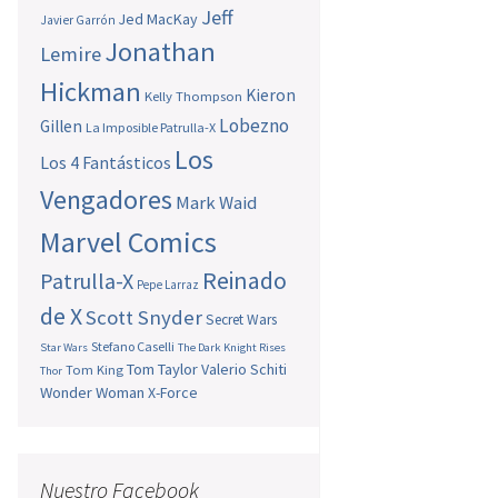
Jeff
Jed MacKay
Javier Garrón
Jonathan
Lemire
Hickman
Kieron
Kelly Thompson
Lobezno
Gillen
La Imposible Patrulla-X
Los
Los 4 Fantásticos
Vengadores
Mark Waid
Marvel Comics
Reinado
Patrulla-X
Pepe Larraz
de X
Scott Snyder
Secret Wars
Stefano Caselli
Star Wars
The Dark Knight Rises
Tom Taylor
Valerio Schiti
Tom King
Thor
Wonder Woman
X-Force
Nuestro Facebook