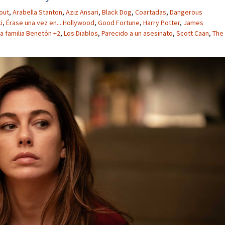
tout
,
Arabella Stanton
,
Aziz Ansari
,
Black Dog
,
Coartadas
,
Dangerous
i
,
Érase una vez en... Hollywood
,
Good Fortune
,
Harry Potter
,
James
a familia Benetón +2
,
Los Diablos
,
Parecido a un asesinato
,
Scott Caan
,
The