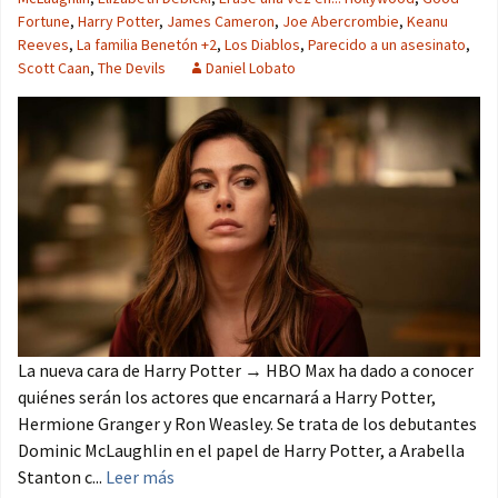
Fortune
,
Harry Potter
,
James Cameron
,
Joe Abercrombie
,
Keanu
Reeves
,
La familia Benetón +2
,
Los Diablos
,
Parecido a un asesinato
,
Scott Caan
,
The Devils
Daniel Lobato
La nueva cara de Harry Potter → HBO Max ha dado a conocer
quiénes serán los actores que encarnará a Harry Potter,
Hermione Granger y Ron Weasley. Se trata de los debutantes
Dominic McLaughlin en el papel de Harry Potter, a Arabella
Stanton c...
Leer más