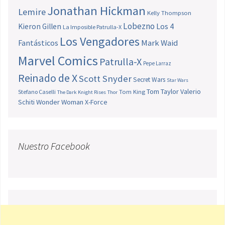
Jonathan Hickman
Lemire
Kelly Thompson
Lobezno
Los 4
Kieron Gillen
La Imposible Patrulla-X
Los Vengadores
Fantásticos
Mark Waid
Marvel Comics
Patrulla-X
Pepe Larraz
Reinado de X
Scott Snyder
Secret Wars
Star Wars
Tom Taylor
Valerio
Stefano Caselli
Tom King
The Dark Knight Rises
Thor
Schiti
Wonder Woman
X-Force
Nuestro Facebook