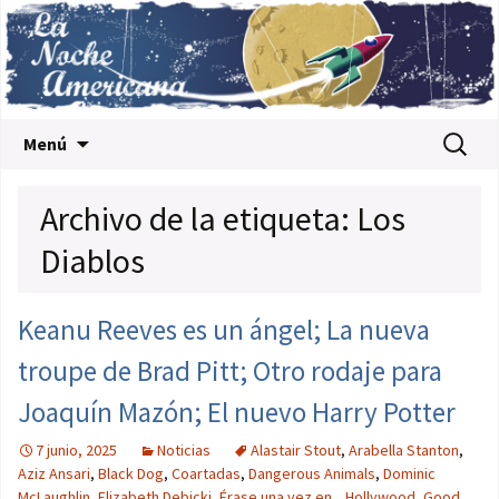
Saltar al contenido
Buscar:
Menú
Archivo de la etiqueta: Los
Diablos
Keanu Reeves es un ángel; La nueva
troupe de Brad Pitt; Otro rodaje para
Joaquín Mazón; El nuevo Harry Potter
7 junio, 2025
Noticias
Alastair Stout
,
Arabella Stanton
,
Aziz Ansari
,
Black Dog
,
Coartadas
,
Dangerous Animals
,
Dominic
McLaughlin
,
Elizabeth Debicki
,
Érase una vez en... Hollywood
,
Good