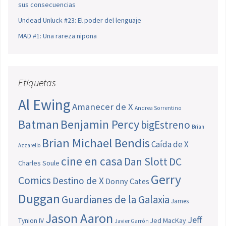
sus consecuencias
Undead Unluck #23: El poder del lenguaje
MAD #1: Una rareza nipona
Etiquetas
Al Ewing
Amanecer de X
Andrea Sorrentino
Batman
Benjamin Percy
bigEstreno
Brian
Brian Michael Bendis
Caída de X
Azzarello
cine en casa
Dan Slott
DC
Charles Soule
Gerry
Comics
Destino de X
Donny Cates
Duggan
Guardianes de la Galaxia
James
Jason Aaron
Jeff
Jed MacKay
Tynion IV
Javier Garrón