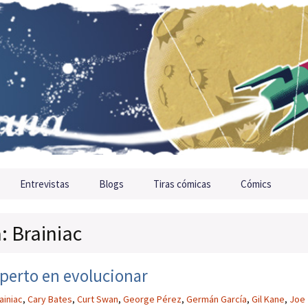
Entrevistas
Blogs
Tiras cómicas
Cómics
: Brainiac
xperto en evolucionar
ainiac
,
Cary Bates
,
Curt Swan
,
George Pérez
,
Germán García
,
Gil Kane
,
Joe