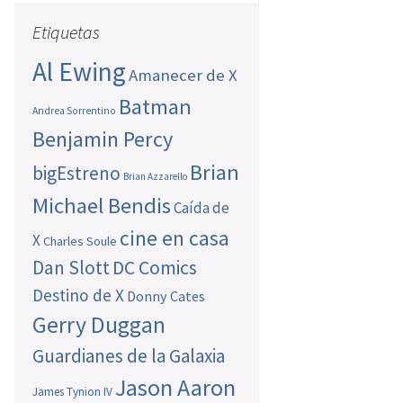
Etiquetas
Al Ewing
Amanecer de X
Batman
Andrea Sorrentino
Benjamin Percy
Brian
bigEstreno
Brian Azzarello
Michael Bendis
Caída de
cine en casa
X
Charles Soule
Dan Slott
DC Comics
Destino de X
Donny Cates
Gerry Duggan
Guardianes de la Galaxia
Jason Aaron
James Tynion IV