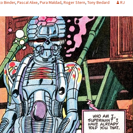
to Binder
,
Pascal Alixe
,
Pura Maldad
,
Roger Stern
,
Tony Bedard
RJ