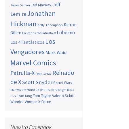
Jeff
Jed MacKay
Javier Garrón
Jonathan
Lemire
Hickman
Kieron
Kelly Thompson
Lobezno
Gillen
La Imposible Patrulla-X
Los
Los 4 Fantásticos
Vengadores
Mark Waid
Marvel Comics
Reinado
Patrulla-X
Pepe Larraz
de X
Scott Snyder
Secret Wars
Stefano Caselli
Star Wars
The Dark Knight Rises
Tom Taylor
Valerio Schiti
Tom King
Thor
Wonder Woman
X-Force
Nuestro Facebook