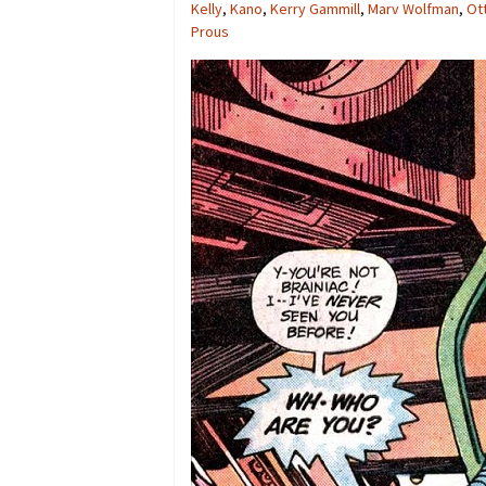
Kelly
,
Kano
,
Kerry Gammill
,
Marv Wolfman
,
Ot
Prous