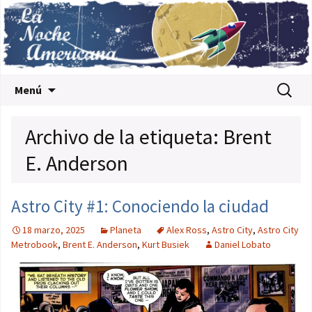
Saltar al contenido
Buscar:
Menú
Archivo de la etiqueta: Brent
E. Anderson
Astro City #1: Conociendo la ciudad
18 marzo, 2025
Planeta
Alex Ross
,
Astro City
,
Astro City
Metrobook
,
Brent E. Anderson
,
Kurt Busiek
Daniel Lobato