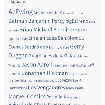
Etiquetas
Al Ewing
Amanecer de X
Andrea Sorrentino
Batman
Benjamin Percy
bigEstreno
Brian
Brian Michael Bendis
Caída de X
Azzarello
cine en casa
Dan Slott
DC
Charles Soule
Gerry
Comics
Destino de X
Donny Cates
Duggan
Guardianes de la Galaxia
James
Jason Aaron
Jeff
Jed MacKay
Tynion IV
Javier Garrón
Jonathan Hickman
Lemire
Kelly Thompson
Lobezno
Los 4
Kieron Gillen
La Imposible Patrulla-X
Los Vengadores
Fantásticos
Mark Waid
Marvel Comics
Patrulla-X
Pepe Larraz
Reinado de X
Scott Snyder