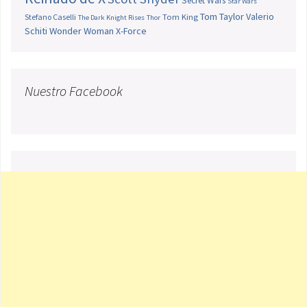
Secret Wars
Star Wars
Tom Taylor
Valerio
Stefano Caselli
Tom King
The Dark Knight Rises
Thor
Schiti
Wonder Woman
X-Force
Nuestro Facebook