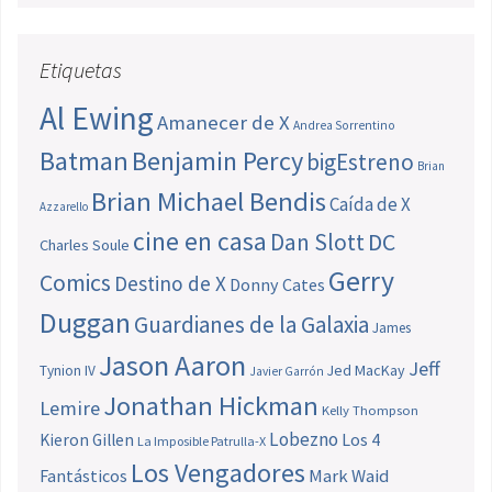
Etiquetas
Al Ewing
Amanecer de X
Andrea Sorrentino
Batman
Benjamin Percy
bigEstreno
Brian
Brian Michael Bendis
Caída de X
Azzarello
cine en casa
Dan Slott
DC
Charles Soule
Gerry
Comics
Destino de X
Donny Cates
Duggan
Guardianes de la Galaxia
James
Jason Aaron
Jeff
Jed MacKay
Tynion IV
Javier Garrón
Jonathan Hickman
Lemire
Kelly Thompson
Lobezno
Los 4
Kieron Gillen
La Imposible Patrulla-X
Los Vengadores
Fantásticos
Mark Waid