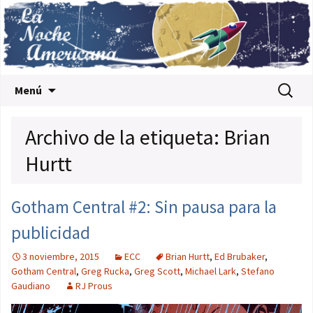
Saltar al contenido
Buscar:
Menú
Archivo de la etiqueta: Brian
Hurtt
Gotham Central #2: Sin pausa para la
publicidad
3 noviembre, 2015
ECC
Brian Hurtt
,
Ed Brubaker
,
Gotham Central
,
Greg Rucka
,
Greg Scott
,
Michael Lark
,
Stefano
Gaudiano
RJ Prous