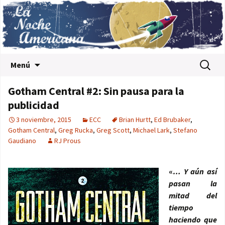
Saltar al contenido
Buscar:
Menú
Gotham Central #2: Sin pausa para la
publicidad
3 noviembre, 2015
ECC
Brian Hurtt
,
Ed Brubaker
,
Gotham Central
,
Greg Rucka
,
Greg Scott
,
Michael Lark
,
Stefano
Gaudiano
RJ Prous
«
… Y aún así
pasan la
mitad del
tiempo
haciendo que