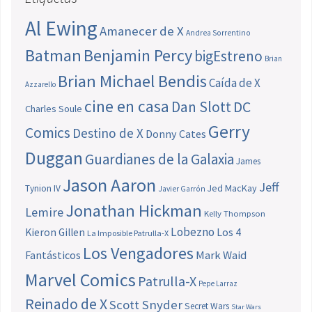
Al Ewing
Amanecer de X
Andrea Sorrentino
Batman
Benjamin Percy
bigEstreno
Brian
Brian Michael Bendis
Caída de X
Azzarello
cine en casa
Dan Slott
DC
Charles Soule
Gerry
Comics
Destino de X
Donny Cates
Duggan
Guardianes de la Galaxia
James
Jason Aaron
Jeff
Jed MacKay
Tynion IV
Javier Garrón
Jonathan Hickman
Lemire
Kelly Thompson
Lobezno
Los 4
Kieron Gillen
La Imposible Patrulla-X
Los Vengadores
Fantásticos
Mark Waid
Marvel Comics
Patrulla-X
Pepe Larraz
Reinado de X
Scott Snyder
Secret Wars
Star Wars