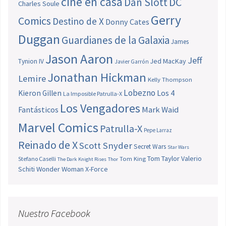
cine en casa
Dan Slott
DC
Charles Soule
Gerry
Comics
Destino de X
Donny Cates
Duggan
Guardianes de la Galaxia
James
Jason Aaron
Jeff
Jed MacKay
Tynion IV
Javier Garrón
Jonathan Hickman
Lemire
Kelly Thompson
Lobezno
Los 4
Kieron Gillen
La Imposible Patrulla-X
Los Vengadores
Fantásticos
Mark Waid
Marvel Comics
Patrulla-X
Pepe Larraz
Reinado de X
Scott Snyder
Secret Wars
Star Wars
Tom Taylor
Valerio
Stefano Caselli
Tom King
The Dark Knight Rises
Thor
Schiti
Wonder Woman
X-Force
Nuestro Facebook