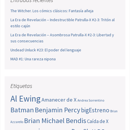
The Witcher. Los cómics clásicos: Fantasía añeja
La Era de Revelación – Indestructible Patrulla-X #2-3: Tritón al
estilo cajún
La Era de Revelación – Asombrosa Patrulla-X #2-3: Libertad y
sus consecuencias
Undead Unluck #23: El poder del lenguaje
MAD #1: Una rareza nipona
Etiquetas
Al Ewing
Amanecer de X
Andrea Sorrentino
Batman
Benjamin Percy
bigEstreno
Brian
Brian Michael Bendis
Caída de X
Azzarello