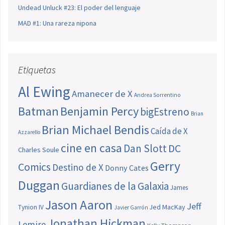
Undead Unluck #23: El poder del lenguaje
MAD #1: Una rareza nipona
Etiquetas
Al Ewing
Amanecer de X
Andrea Sorrentino
Batman
Benjamin Percy
bigEstreno
Brian
Brian Michael Bendis
Caída de X
Azzarello
cine en casa
Dan Slott
DC
Charles Soule
Gerry
Comics
Destino de X
Donny Cates
Duggan
Guardianes de la Galaxia
James
Jason Aaron
Jeff
Jed MacKay
Tynion IV
Javier Garrón
Jonathan Hickman
Lemire