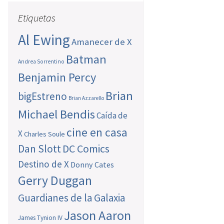
Etiquetas
Al Ewing
Amanecer de X
Batman
Andrea Sorrentino
Benjamin Percy
Brian
bigEstreno
Brian Azzarello
Michael Bendis
Caída de
cine en casa
X
Charles Soule
Dan Slott
DC Comics
Destino de X
Donny Cates
Gerry Duggan
Guardianes de la Galaxia
Jason Aaron
James Tynion IV