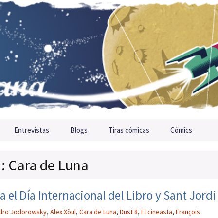
Entrevistas
Blogs
Tiras cómicas
Cómics
a: Cara de Luna
el Día Internacional del Libro y Sant Jordi
ndro Jodorowsky
,
Alex Xöul
,
Cara de Luna
,
Dust 8
,
El cineasta
,
François