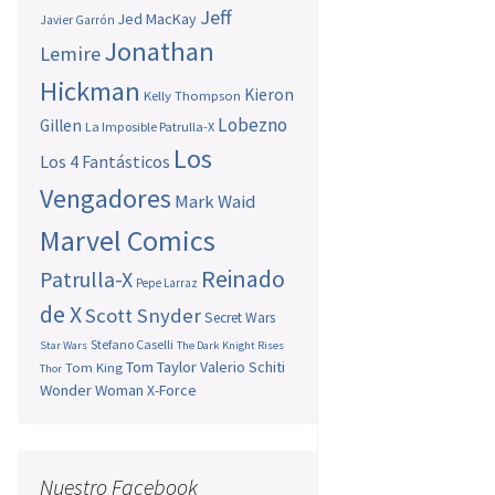
Jeff
Jed MacKay
Javier Garrón
Jonathan
Lemire
Hickman
Kieron
Kelly Thompson
Lobezno
Gillen
La Imposible Patrulla-X
Los
Los 4 Fantásticos
Vengadores
Mark Waid
Marvel Comics
Reinado
Patrulla-X
Pepe Larraz
de X
Scott Snyder
Secret Wars
Stefano Caselli
Star Wars
The Dark Knight Rises
Tom Taylor
Valerio Schiti
Tom King
Thor
Wonder Woman
X-Force
Nuestro Facebook