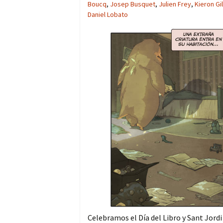
Boucq
,
Josep Busquet
,
Julien Frey
,
Kieron Gi
Daniel Lobato
Celebramos el Día del Libro y Sant Jord