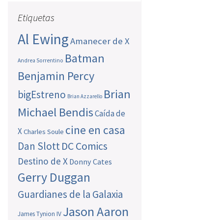
Etiquetas
Al Ewing
Amanecer de X
Batman
Andrea Sorrentino
Benjamin Percy
Brian
bigEstreno
Brian Azzarello
Michael Bendis
Caída de
cine en casa
X
Charles Soule
Dan Slott
DC Comics
Destino de X
Donny Cates
Gerry Duggan
Guardianes de la Galaxia
Jason Aaron
James Tynion IV