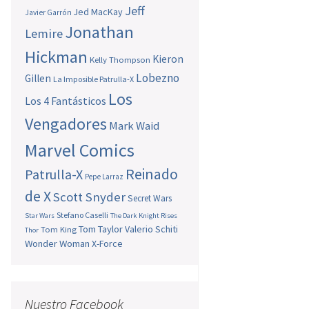
Jeff
Jed MacKay
Javier Garrón
Jonathan
Lemire
Hickman
Kieron
Kelly Thompson
Lobezno
Gillen
La Imposible Patrulla-X
Los
Los 4 Fantásticos
Vengadores
Mark Waid
Marvel Comics
Reinado
Patrulla-X
Pepe Larraz
de X
Scott Snyder
Secret Wars
Stefano Caselli
Star Wars
The Dark Knight Rises
Tom Taylor
Valerio Schiti
Tom King
Thor
Wonder Woman
X-Force
Nuestro Facebook