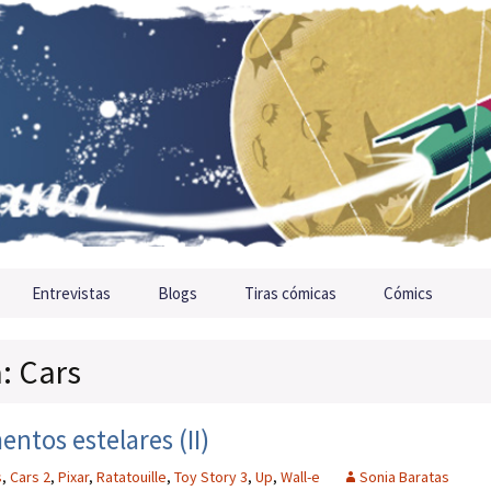
Entrevistas
Blogs
Tiras cómicas
Cómics
a: Cars
tos estelares (II)
s
,
Cars 2
,
Pixar
,
Ratatouille
,
Toy Story 3
,
Up
,
Wall-e
Sonia Baratas