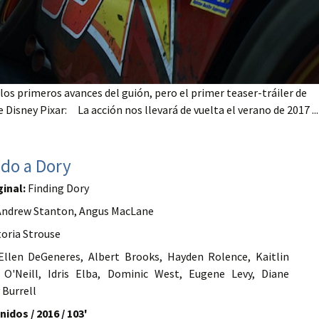
 los primeros avances del guión, pero el primer teaser-tráiler de
 Disney Pixar: La acción nos llevará de vuelta el verano de 2017 ...
do a Dory
ginal:
Finding Dory
ndrew Stanton, Angus MacLane
toria Strouse
Ellen DeGeneres, Albert Brooks, Hayden Rolence, Kaitlin
 O'Neill, Idris Elba, Dominic West, Eugene Levy, Diane
 Burrell
idos / 2016 / 103'