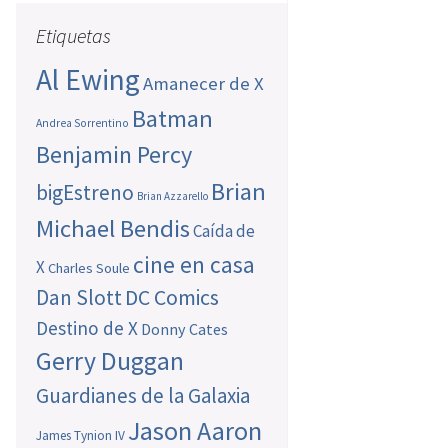
Etiquetas
Al Ewing
Amanecer de X
Batman
Andrea Sorrentino
Benjamin Percy
Brian
bigEstreno
Brian Azzarello
Michael Bendis
Caída de
cine en casa
X
Charles Soule
Dan Slott
DC Comics
Destino de X
Donny Cates
Gerry Duggan
Guardianes de la Galaxia
Jason Aaron
James Tynion IV