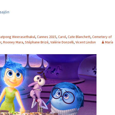
sajón
hatpong Weerasethakul
,
Cannes 2015
,
Carol
,
Cate Blanchett
,
Cemetery of
r
,
Rooney Mara
,
Stéphane Brizé
,
Valérie Donzelli
,
Vicent Lindon
María