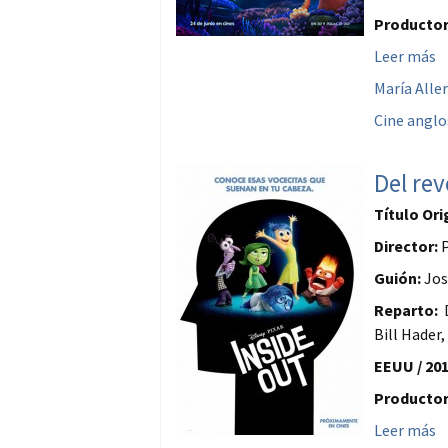
Productor
Leer más
María Aller
Cine anglo
Del rev
Título Ori
Director:
P
Guión:
Jos
Reparto:
D
Bill Hader,
EEUU / 201
Productor
Leer más