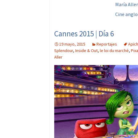
María Aller
Cine anglo
Cannes 2015 | Día 6
19 mayo, 2015
Reportajes
Apic
Splendour
,
Inside & Out
,
le loi du marché
,
Pixa
Aller