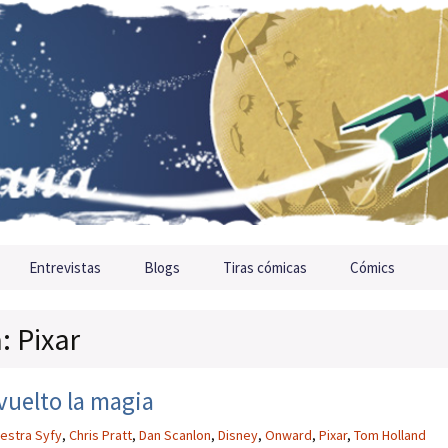
Entrevistas
Blogs
Tiras cómicas
Cómics
: Pixar
 vuelto la magia
estra Syfy
,
Chris Pratt
,
Dan Scanlon
,
Disney
,
Onward
,
Pixar
,
Tom Holland