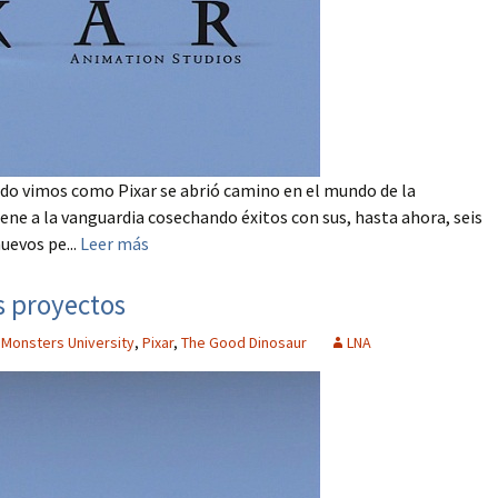
rido vimos como Pixar se abrió camino en el mundo de la
e a la vanguardia cosechando éxitos con sus, hasta ahora, seis
uevos pe...
Leer más
s proyectos
,
Monsters University
,
Pixar
,
The Good Dinosaur
LNA