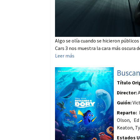
Algo se olía cuando se hicieron públicos
Cars 3 nos muestra la cara más oscura de
Leer más
Buscan
Título Ori
Director:
A
Guión:
Vic
Reparto:
Olson, Ed
Keaton, Ty
Estados Un