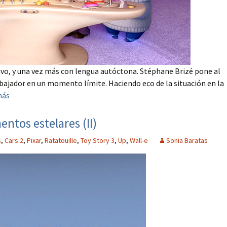
ivo, y una vez más con lengua autóctona. Stéphane Brizé pone al
abajador en un momento límite. Haciendo eco de la situación en la
más
tos estelares (II)
s
,
Cars 2
,
Pixar
,
Ratatouille
,
Toy Story 3
,
Up
,
Wall-e
Sonia Baratas