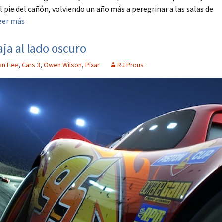
pie del cañón, volviendo un año más a peregrinar a las salas de
eer más
aja al lado oscuro
an Fee
,
Cars 3
,
Owen Wilson
,
Pixar
RJ Prous