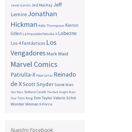
Jeff
Jed MacKay
Javier Garrón
Jonathan
Lemire
Hickman
Kieron
Kelly Thompson
Lobezno
Gillen
La Imposible Patrulla-X
Los
Los 4 Fantásticos
Vengadores
Mark Waid
Marvel Comics
Reinado
Patrulla-X
Pepe Larraz
de X
Scott Snyder
Secret Wars
Stefano Caselli
Star Wars
The Dark Knight Rises
Tom Taylor
Valerio Schiti
Tom King
Thor
Wonder Woman
X-Force
Nuestro Facebook