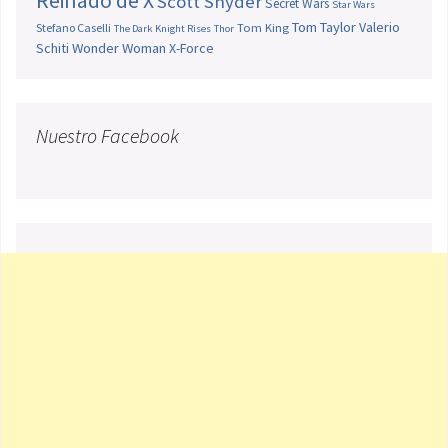
Reinado de X
Scott Snyder
Secret Wars
Star Wars
Tom Taylor
Valerio
Stefano Caselli
Tom King
The Dark Knight Rises
Thor
Schiti
Wonder Woman
X-Force
Nuestro Facebook