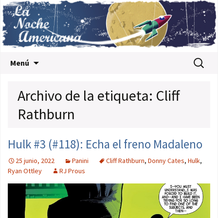
Saltar al contenido
Buscar:
Menú
Archivo de la etiqueta: Cliff
Rathburn
Hulk #3 (#118): Echa el freno Madaleno
25 junio, 2022
Panini
Cliff Rathburn
,
Donny Cates
,
Hulk
,
Ryan Ottley
RJ Prous