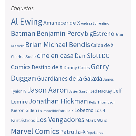
Etiquetas
Al Ewing
Amanecer de X
Andrea Sorrentino
Batman
Benjamin Percy
bigEstreno
Brian
Brian Michael Bendis
Caída de X
Azzarello
cine en casa
Dan Slott
DC
Charles Soule
Gerry
Comics
Destino de X
Donny Cates
Duggan
Guardianes de la Galaxia
James
Jason Aaron
Jeff
Jed MacKay
Tynion IV
Javier Garrón
Jonathan Hickman
Lemire
Kelly Thompson
Lobezno
Los 4
Kieron Gillen
La Imposible Patrulla-X
Los Vengadores
Fantásticos
Mark Waid
Marvel Comics
Patrulla-X
Pepe Larraz