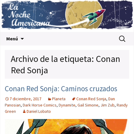
Saltar al contenido
Buscar:
Menú
Archivo de la etiqueta: Conan
Red Sonja
Conan Red Sonja: Caminos cruzados
7 diciembre, 2017
Planeta
Conan Red Sonja
,
Dan
Panosian
,
Dark Horse Comics
,
Dynamite
,
Gail Simone
,
Jim Zub
,
Randy
Green
Daniel Lobato