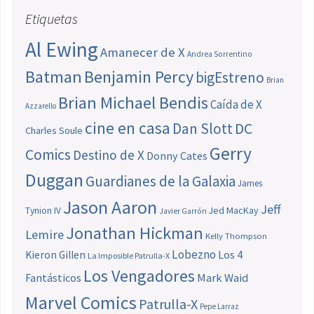
Etiquetas
Al Ewing
Amanecer de X
Andrea Sorrentino
Batman
Benjamin Percy
bigEstreno
Brian
Brian Michael Bendis
Caída de X
Azzarello
cine en casa
Dan Slott
DC
Charles Soule
Gerry
Comics
Destino de X
Donny Cates
Duggan
Guardianes de la Galaxia
James
Jason Aaron
Jeff
Jed MacKay
Tynion IV
Javier Garrón
Jonathan Hickman
Lemire
Kelly Thompson
Lobezno
Los 4
Kieron Gillen
La Imposible Patrulla-X
Los Vengadores
Fantásticos
Mark Waid
Marvel Comics
Patrulla-X
Pepe Larraz