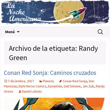
Saltar al contenido
Buscar:
Menú
Archivo de la etiqueta: Randy
Green
Conan Red Sonja: Caminos cruzados
7 diciembre, 2017
Planeta
Conan Red Sonja
,
Dan
Panosian
,
Dark Horse Comics
,
Dynamite
,
Gail Simone
,
Jim Zub
,
Randy
Green
Daniel Lobato