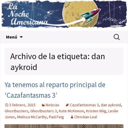
Saltar al contenido
Buscar:
Menú
Archivo de la etiqueta: dan
aykroid
Ya tenemos al reparto principal de
‘Cazafantasmas 3’
3 febrero, 2015
Noticias
Cazafantasmas 3
,
dan aykroid
,
Ghostbusters
,
Ghostbusters 3
,
Kate McKinnon
,
Kristen Wiig
,
Leslie
Jones
,
Melissa McCarthy
,
Paul Feig
Christian Leal