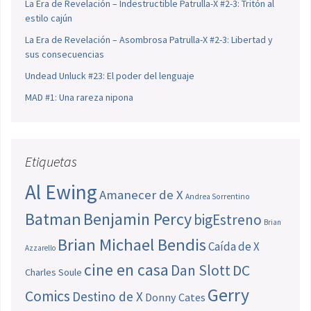
La Era de Revelación – Indestructible Patrulla-X #2-3: Tritón al
estilo cajún
La Era de Revelación – Asombrosa Patrulla-X #2-3: Libertad y
sus consecuencias
Undead Unluck #23: El poder del lenguaje
MAD #1: Una rareza nipona
Etiquetas
Al Ewing
Amanecer de X
Andrea Sorrentino
Batman
Benjamin Percy
bigEstreno
Brian
Brian Michael Bendis
Caída de X
Azzarello
cine en casa
Dan Slott
DC
Charles Soule
Gerry
Comics
Destino de X
Donny Cates