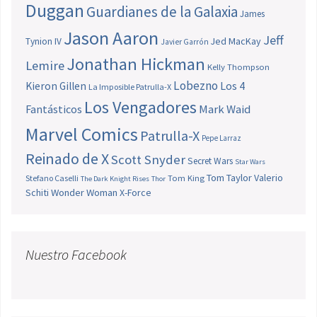
Duggan
Guardianes de la Galaxia
James
Jason Aaron
Jeff
Jed MacKay
Tynion IV
Javier Garrón
Jonathan Hickman
Lemire
Kelly Thompson
Lobezno
Los 4
Kieron Gillen
La Imposible Patrulla-X
Los Vengadores
Fantásticos
Mark Waid
Marvel Comics
Patrulla-X
Pepe Larraz
Reinado de X
Scott Snyder
Secret Wars
Star Wars
Tom Taylor
Valerio
Stefano Caselli
Tom King
The Dark Knight Rises
Thor
Schiti
Wonder Woman
X-Force
Nuestro Facebook