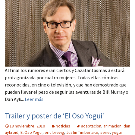
Al final los rumores eran ciertos y Cazafantasmas 3 estará
protagonizada por cuatro mujeres. Todas ellas cómicas
reconocidas, en cine o televisión, y que han demostrado que
pueden llevar el peso de seguir las aventuras de Bill Murray o
Dan Ayk...
Leer más
Trailer y poster de ‘El Oso Yogui’
18 noviembre, 2010
Noticias
adaptacion
,
animacion
,
dan
aykroid
,
El Oso Yogui
,
eric brevig
,
Justin Timberlake
,
serie
,
yogui.