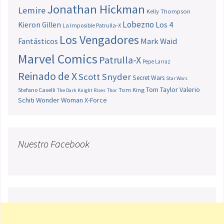
Jonathan Hickman
Lemire
Kelly Thompson
Lobezno
Los 4
Kieron Gillen
La Imposible Patrulla-X
Los Vengadores
Fantásticos
Mark Waid
Marvel Comics
Patrulla-X
Pepe Larraz
Reinado de X
Scott Snyder
Secret Wars
Star Wars
Tom Taylor
Valerio
Stefano Caselli
Tom King
The Dark Knight Rises
Thor
Schiti
Wonder Woman
X-Force
Nuestro Facebook