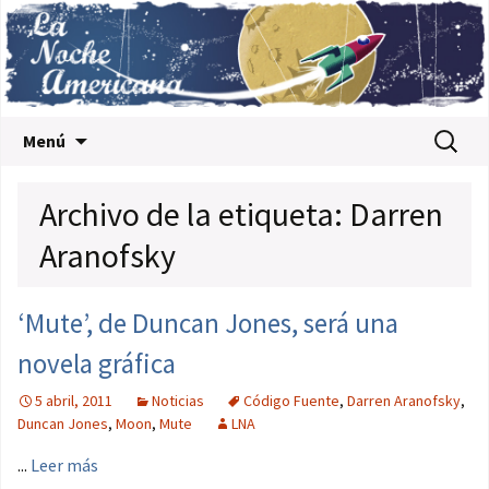
Saltar al contenido
Buscar:
Menú
Archivo de la etiqueta: Darren
Aranofsky
‘Mute’, de Duncan Jones, será una
novela gráfica
5 abril, 2011
Noticias
Código Fuente
,
Darren Aranofsky
,
Duncan Jones
,
Moon
,
Mute
LNA
...
Leer más