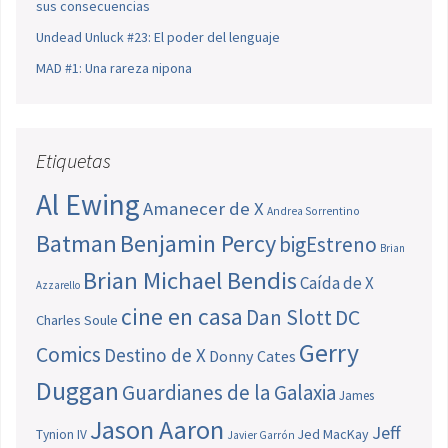
sus consecuencias
Undead Unluck #23: El poder del lenguaje
MAD #1: Una rareza nipona
Etiquetas
Al Ewing
Amanecer de X
Andrea Sorrentino
Batman
Benjamin Percy
bigEstreno
Brian
Brian Michael Bendis
Caída de X
Azzarello
cine en casa
Dan Slott
DC
Charles Soule
Gerry
Comics
Destino de X
Donny Cates
Duggan
Guardianes de la Galaxia
James
Jason Aaron
Jeff
Jed MacKay
Tynion IV
Javier Garrón