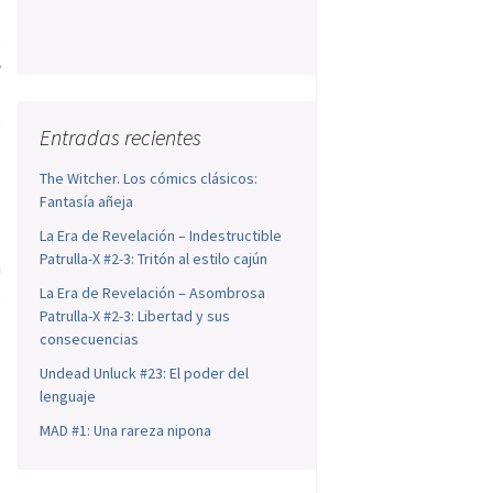
e
e
l
,
Entradas recientes
a
The Witcher. Los cómics clásicos:
Fantasía añeja
n
La Era de Revelación – Indestructible
Patrulla-X #2-3: Tritón al estilo cajún
n
s
La Era de Revelación – Asombrosa
Patrulla-X #2-3: Libertad y sus
consecuencias
Undead Unluck #23: El poder del
lenguaje
MAD #1: Una rareza nipona