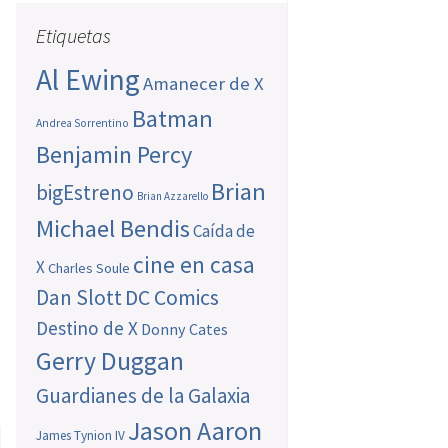
Etiquetas
Al Ewing
Amanecer de X
Batman
Andrea Sorrentino
Benjamin Percy
Brian
bigEstreno
Brian Azzarello
Michael Bendis
Caída de
cine en casa
X
Charles Soule
Dan Slott
DC Comics
Destino de X
Donny Cates
Gerry Duggan
Guardianes de la Galaxia
Jason Aaron
James Tynion IV