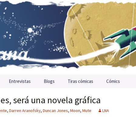
Entrevistas
Blogs
Tiras cómicas
Cómics
es, será una novela gráfica
ente
,
Darren Aranofsky
,
Duncan Jones
,
Moon
,
Mute
LNA