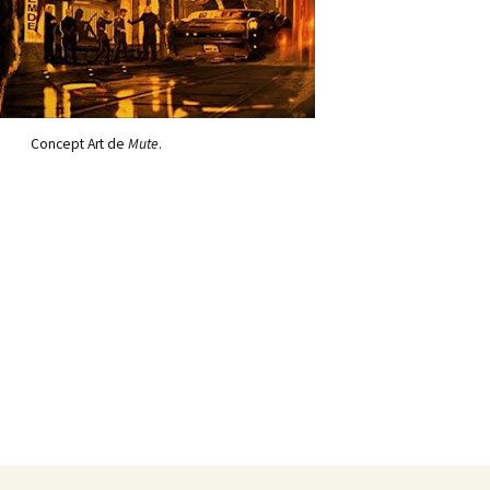
Concept Art de
Mute
.
as