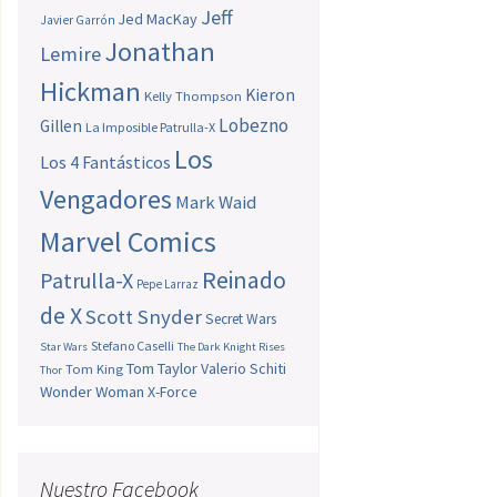
Jeff
Jed MacKay
Javier Garrón
Jonathan
Lemire
Hickman
Kieron
Kelly Thompson
Lobezno
Gillen
La Imposible Patrulla-X
Los
Los 4 Fantásticos
Vengadores
Mark Waid
Marvel Comics
Reinado
Patrulla-X
Pepe Larraz
de X
Scott Snyder
Secret Wars
Stefano Caselli
Star Wars
The Dark Knight Rises
Tom Taylor
Valerio Schiti
Tom King
Thor
Wonder Woman
X-Force
Nuestro Facebook