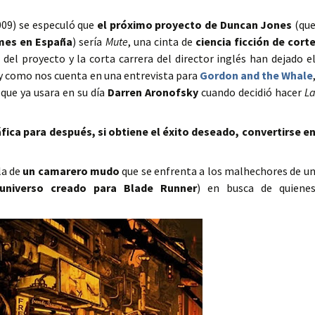
009) se especuló que
el próximo proyecto de Duncan Jones
(qu
 mes en España
) sería
Mute
, una cinta de
ciencia ficción de cort
e del proyecto y la corta carrera del director inglés han dejado e
 y como nos cuenta en una entrevista para
Gordon and the Whale
 que ya usara en su día
Darren Aronofsky
cuando decidió hacer
L
ica para después, si obtiene el éxito deseado, convertirse e
la de
un camarero mudo
que se enfrenta a los malhechores de u
 universo creado para Blade Runner
) en busca de quiene