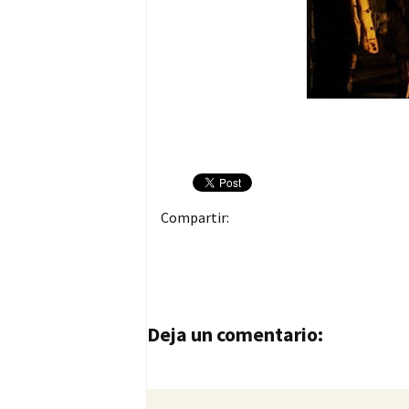
Compartir:
Navegación de entrad
Deja un comentario: