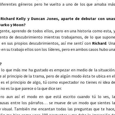
diferentes géneros pero he vuelto a uno de los que amaba má
 Richard Kelly y Duncan Jones, aparte de debutar con una
Darko y Moon?
ente, aprendo de todos ellos, pero en una historia como esta, 
iento de descubrimiento mientras trabajamos, de lo que supon
le en sus propios descubrimientos, así me sentí con
Richard
. Un
 en su trabajo ellos son los líderes, pero en ambos casos hubo un
?
a, lo que más me ha gustado es empezar en medio de la situación
al principio de la trama, pero de algún modo ésta te ubica en e
 es el principio de algo, tú como espectador no tienes ni idea d
o es la que parece o la que dice ser.
ero aun así el modo en que está escrito cuando tú lo ves, l
 pausas entre los párrafos… se mueve de un modo que sientes l
uy visual. También me encantan todas las preguntas que te hace