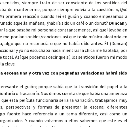
sentidos, siempre trato de ser consciente de los sentidos de
aba de mantenerme, porque siempre volvía a la cuestión: «
¿Qu
 Mi primera reacción cuando leí el guión y cuando empezamos 
unado aquella mañana, ¿habría sido un café o un donut?
Duncan
r la que pasaba mi personaje constantemente, así que llevaba e
que me ponían sonidos/canciones así que tenia música aleatoria e
, algo que no reconocía o que no había oído antes. Él (Duncan
accionar y yo no escuchaba nada mientras la chica me hablaba, po
ue total. Así que podemos decir que sí, los sentidos fueron mi mod
la clave.
ma escena una y otra vez con pequeñas variaciones habrá sid
eresante el guión; porque sabía que la transición del papel a l
triunfaría o fracasaría. Nos dimos cuenta de que había una amenaz
 que esta película funcionaria seria la variación, trabajamos mu
s, perspectivas y formas de presentar la escena; diferente
igo fuente hace referencia a un tema diferente, casi como u
 organizados. Y cuando volvemos a ellos sabemos que este es e