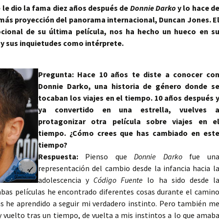
 le dio la fama diez años después de
Donnie Darko
y lo hace d
 más proyección del panorama internacional, Duncan Jones. E
cional de su última película, nos ha hecho un hueco en s
y sus inquietudes como intérprete.
Pregunta: Hace 10 años te diste a conocer co
Donnie Darko, una historia de género donde s
tocaban los viajes en el tiempo. 10 años después 
ya convertido en una estrella, vuelves 
protagonizar otra película sobre viajes en e
tiempo. ¿Cómo crees que has cambiado en est
tiempo?
Respuesta:
Pienso que
Donnie Darko
fue un
representación del cambio desde la infancia hacia l
adolescencia y
Código Fuente
lo ha sido desde l
mbas películas he encontrado diferentes cosas durante el camin
las he aprendido a seguir mi verdadero instinto. Pero también m
y vuelto tras un tiempo, de vuelta a mis instintos a lo que amab