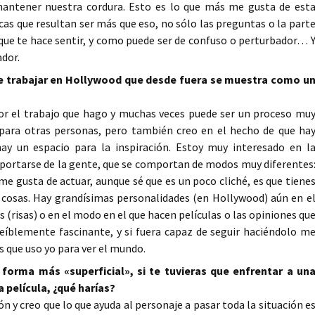
antener nuestra cordura. Esto es lo que más me gusta de est
cas que resultan ser más que eso, no sólo las preguntas o la part
o que te hace sentir, y como puede ser de confuso o perturbador… 
ador.
 de trabajar en Hollywood que desde fuera se muestra como u
 el trabajo que hago y muchas veces puede ser un proceso mu
 para otras personas, pero también creo en el hecho de que ha
ay un espacio para la inspiración. Estoy muy interesado en l
portarse de la gente, que se comportan de modos muy diferentes
e gusta de actuar, aunque sé que es un poco cliché, es que tiene
 cosas. Hay grandísimas personalidades (en Hollywood) aún en e
s (risas) o en el modo en el que hacen películas o las opiniones qu
reíblemente fascinante, y si fuera capaz de seguir haciéndolo m
s que uso yo para ver el mundo.
 forma más «superficial», si te tuvieras que enfrentar a un
 película, ¿qué harías?
 y creo que lo que ayuda al personaje a pasar toda la situación e