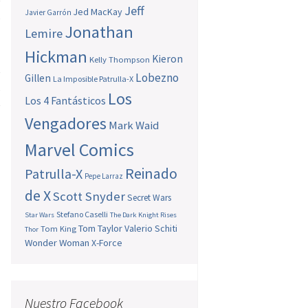
e
Jeff
Jed MacKay
Javier Garrón
s
Jonathan
Lemire
Hickman
Kieron
Kelly Thompson
e
Lobezno
Gillen
La Imposible Patrulla-X
s
Los
Los 4 Fantásticos
e
Vengadores
l
Mark Waid
l
Marvel Comics
Reinado
Patrulla-X
Pepe Larraz
de X
Scott Snyder
Secret Wars
Stefano Caselli
Star Wars
The Dark Knight Rises
Tom Taylor
Valerio Schiti
Tom King
Thor
Wonder Woman
X-Force
Nuestro Facebook