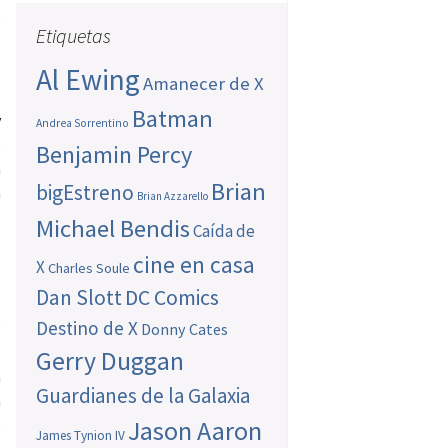
s
Etiquetas
Al Ewing
s
Amanecer de X
Batman
y
Andrea Sorrentino
e
Benjamin Percy
a
Brian
bigEstreno
a
Brian Azzarello
Michael Bendis
Caída de
cine en casa
X
Charles Soule
.
Dan Slott
DC Comics
l
e
Destino de X
Donny Cates
Gerry Duggan
a
Guardianes de la Galaxia
a
,
Jason Aaron
James Tynion IV