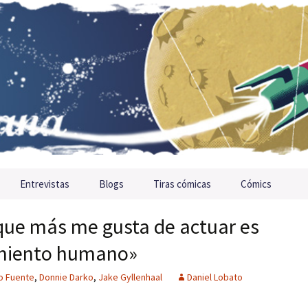
Entrevistas
Blogs
Tiras cómicas
Cómics
 que más me gusta de actuar es
amiento humano»
o Fuente
,
Donnie Darko
,
Jake Gyllenhaal
Daniel Lobato