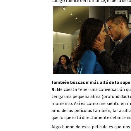
código fuente del romance, el de la des
también buscas ir más allá de lo super
R:
Me cuesta tener una conversación que
tenga una pequeña alma (profundidad) e
momento. Así es como me siento en mi d
amo de las películas también, la facul
que lo que está directamente delante n
Algo bueno de esta película es que nos 