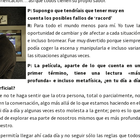
orientación… así que todos tienen su propio sabor.
P: Supongo que tendríais que tener muy en
cuenta los posibles fallos de ‘racord’
R:
Para todo el mundo menos para mí. Yo tuve l
oportunidad de cambiar y de afectar a cada situació
e incluso bromear. Fue muy divertido porque siempr
podía coger la escena y manipularla e incluso varia
las situaciones algunas veces.
P: La película, aparte de lo que cuenta en u
primer término, tiene una lectura «má
profunda» e incluso metafísica, ¿en tu día a dí
ficial?
 no te haga sentir que la otra persona, total o parcialmente, n
n la conversación, algo más allá de lo que estamos haciendo en e
ía a día y algunas veces esto molesta a la gente; pero es lo qu
tad de explorar esa parte de nosotros mismos que es más profund
uestro.
permitía llegar ahí cada día y no seguir sólo las reglas que todo