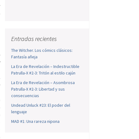
e
l
u
Entradas recientes
n
The Witcher. Los cómics clásicos:
e
Fantasía añeja
y
La Era de Revelación – Indestructible
a
Patrulla-X #2-3: Tritón al estilo cajún
l
La Era de Revelación – Asombrosa
e
Patrulla-X #2-3: Libertad y sus
consecuencias
a
Undead Unluck #23: El poder del
a
lenguaje
a
o
MAD #1: Una rareza nipona
e
a