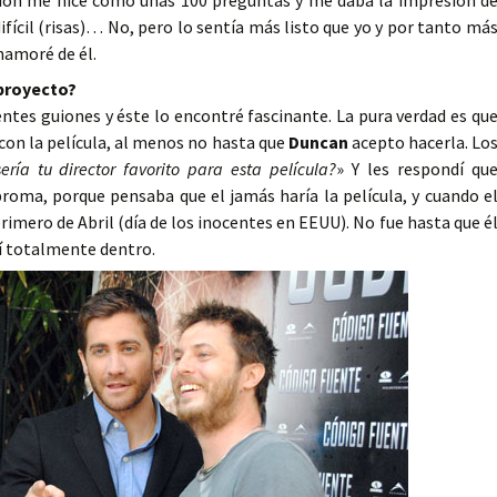
uión me hice como unas 100 preguntas y me daba la impresión d
difícil (risas)… No, pero lo sentía más listo que yo y por tanto má
namoré de él.
 proyecto?
ntes guiones y éste lo encontré fascinante. La pura verdad es qu
on la película, al menos no hasta que
Duncan
acepto hacerla. Lo
ería tu director favorito para esta película?
» Y les respondí qu
 broma, porque pensaba que el jamás haría la película, y cuando e
primero de Abril (día de los inocentes en EEUU). No fue hasta que é
tí totalmente dentro.