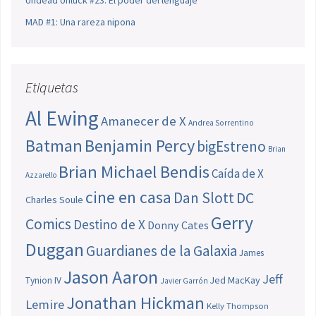
MAD #1: Una rareza nipona
Etiquetas
Al Ewing
Amanecer de X
Andrea Sorrentino
Batman
Benjamin Percy
bigEstreno
Brian
Brian Michael Bendis
Caída de X
Azzarello
cine en casa
Dan Slott
DC
Charles Soule
Gerry
Comics
Destino de X
Donny Cates
Duggan
Guardianes de la Galaxia
James
Jason Aaron
Jeff
Jed MacKay
Tynion IV
Javier Garrón
Jonathan Hickman
Lemire
Kelly Thompson