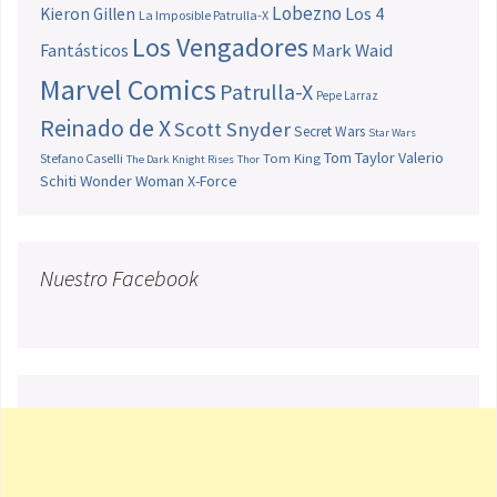
Lobezno
Los 4
Kieron Gillen
La Imposible Patrulla-X
Los Vengadores
Fantásticos
Mark Waid
Marvel Comics
Patrulla-X
Pepe Larraz
Reinado de X
Scott Snyder
Secret Wars
Star Wars
Tom Taylor
Valerio
Stefano Caselli
Tom King
The Dark Knight Rises
Thor
Schiti
Wonder Woman
X-Force
Nuestro Facebook