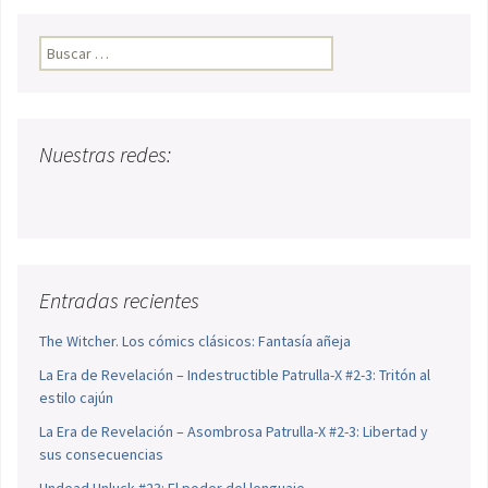
Buscar:
Nuestras redes:
Entradas recientes
The Witcher. Los cómics clásicos: Fantasía añeja
La Era de Revelación – Indestructible Patrulla-X #2-3: Tritón al
estilo cajún
La Era de Revelación – Asombrosa Patrulla-X #2-3: Libertad y
sus consecuencias
Undead Unluck #23: El poder del lenguaje