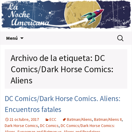
Saltar al contenido
Buscar:
Menú
Archivo de la etiqueta: DC
Comics/Dark Horse Comics:
Aliens
DC Comics/Dark Horse Comics. Aliens:
Encuentros fatales
21 octubre, 2017
ECC
Batman/Aliens
,
Batman/Aliens II
,
Dark Horse Comics
,
DC Comics
,
DC Comics/Dark Horse Comics:
Aliens
,
Superman and Batman vs. Aliens and Predators
,