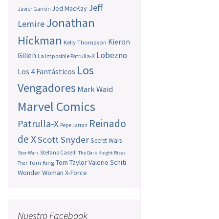
Jeff
Jed MacKay
Javier Garrón
Jonathan
Lemire
Hickman
Kieron
Kelly Thompson
Lobezno
Gillen
La Imposible Patrulla-X
Los
Los 4 Fantásticos
Vengadores
Mark Waid
Marvel Comics
Reinado
Patrulla-X
Pepe Larraz
de X
Scott Snyder
Secret Wars
Stefano Caselli
Star Wars
The Dark Knight Rises
Tom Taylor
Valerio Schiti
Tom King
Thor
Wonder Woman
X-Force
Nuestro Facebook