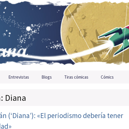
Entrevistas
Blogs
Tiras cómicas
Cómics
a: Diana
n (‘Diana’): «El periodismo debería tener
dad»