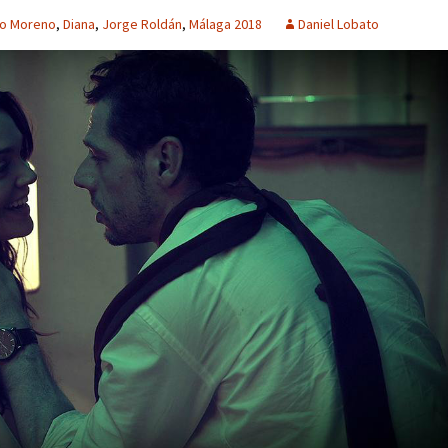
jo Moreno
,
Diana
,
Jorge Roldán
,
Málaga 2018
Daniel Lobato