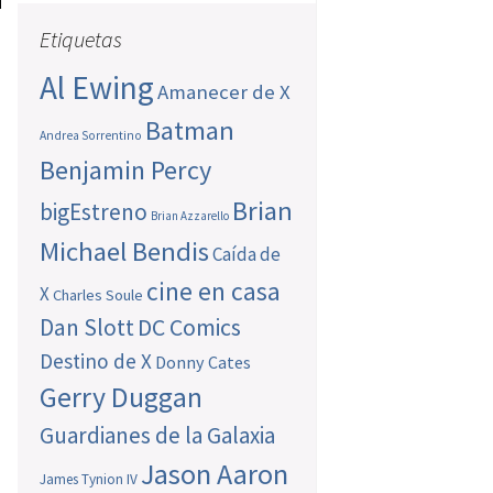
Etiquetas
Al Ewing
Amanecer de X
Batman
Andrea Sorrentino
Benjamin Percy
Brian
bigEstreno
Brian Azzarello
Michael Bendis
Caída de
cine en casa
X
Charles Soule
Dan Slott
DC Comics
Destino de X
Donny Cates
Gerry Duggan
Guardianes de la Galaxia
Jason Aaron
James Tynion IV