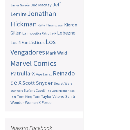
Jeff
Jed MacKay
Javier Garrón
Jonathan
Lemire
Hickman
Kieron
Kelly Thompson
Lobezno
Gillen
La Imposible Patrulla-X
Los
Los 4 Fantásticos
Vengadores
Mark Waid
Marvel Comics
Reinado
Patrulla-X
Pepe Larraz
de X
Scott Snyder
Secret Wars
Stefano Caselli
Star Wars
The Dark Knight Rises
Tom Taylor
Valerio Schiti
Tom King
Thor
Wonder Woman
X-Force
Nuestro Facebook