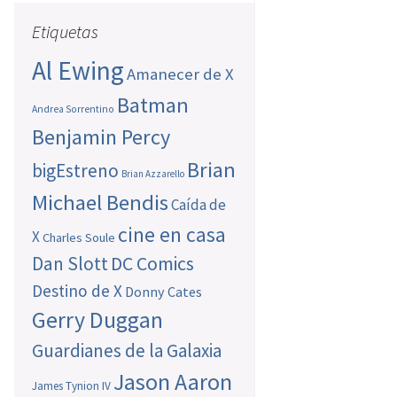
Etiquetas
Al Ewing
Amanecer de X
Batman
Andrea Sorrentino
Benjamin Percy
Brian
bigEstreno
Brian Azzarello
Michael Bendis
Caída de
cine en casa
X
Charles Soule
Dan Slott
DC Comics
Destino de X
Donny Cates
Gerry Duggan
Guardianes de la Galaxia
Jason Aaron
James Tynion IV