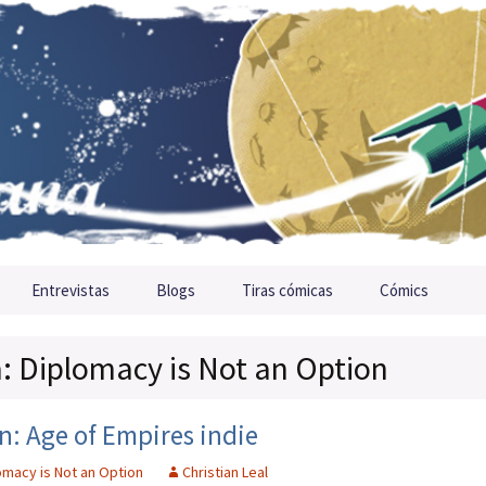
Entrevistas
Blogs
Tiras cómicas
Cómics
a: Diplomacy is Not an Option
n: Age of Empires indie
omacy is Not an Option
Christian Leal