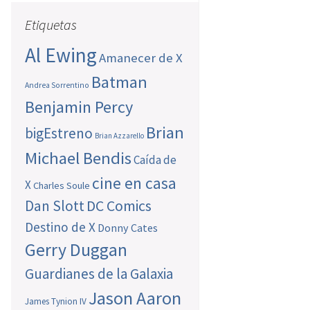
Etiquetas
Al Ewing
Amanecer de X
Batman
Andrea Sorrentino
Benjamin Percy
Brian
bigEstreno
Brian Azzarello
Michael Bendis
Caída de
cine en casa
X
Charles Soule
Dan Slott
DC Comics
Destino de X
Donny Cates
Gerry Duggan
Guardianes de la Galaxia
Jason Aaron
James Tynion IV