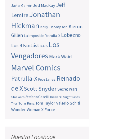
Jeff
Jed MacKay
Javier Garrón
Jonathan
Lemire
Hickman
Kieron
Kelly Thompson
Lobezno
Gillen
La Imposible Patrulla-X
Los
Los 4 Fantásticos
Vengadores
Mark Waid
Marvel Comics
Reinado
Patrulla-X
Pepe Larraz
de X
Scott Snyder
Secret Wars
Stefano Caselli
Star Wars
The Dark Knight Rises
Tom Taylor
Valerio Schiti
Tom King
Thor
Wonder Woman
X-Force
Nuestro Facebook