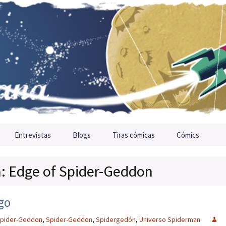
Entrevistas
Blogs
Tiras cómicas
Cómics
a: Edge of Spider-Geddon
go
Spider-Geddon
,
Spider-Geddon
,
Spidergedón
,
Universo Spiderman