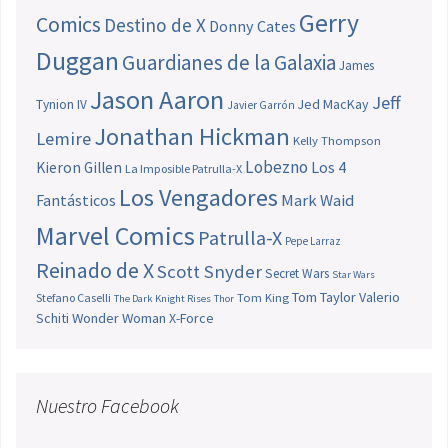
Gerry
Comics
Destino de X
Donny Cates
Duggan
Guardianes de la Galaxia
James
Jason Aaron
Jeff
Jed MacKay
Tynion IV
Javier Garrón
Jonathan Hickman
Lemire
Kelly Thompson
Lobezno
Los 4
Kieron Gillen
La Imposible Patrulla-X
Los Vengadores
Fantásticos
Mark Waid
Marvel Comics
Patrulla-X
Pepe Larraz
Reinado de X
Scott Snyder
Secret Wars
Star Wars
Tom Taylor
Valerio
Stefano Caselli
Tom King
The Dark Knight Rises
Thor
Schiti
Wonder Woman
X-Force
Nuestro Facebook