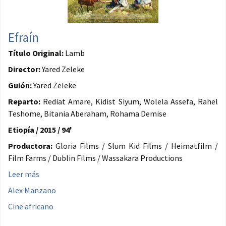
Efraín
Título Original:
Lamb
Director:
Yared Zeleke
Guión:
Yared Zeleke
Reparto:
Rediat Amare, Kidist Siyum, Wolela Assefa, Rahel
Teshome, Bitania Aberaham, Rohama Demise
Etiopía / 2015 / 94'
Productora:
Gloria Films / Slum Kid Films / Heimatfilm /
Film Farms / Dublin Films / Wassakara Productions
Leer más
Alex Manzano
Cine africano