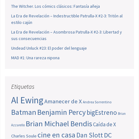
The Witcher. Los cómics clásicos: Fantasía añeja
La Era de Revelación – Indestructible Patrulla-X #2-3: Tritón al
estilo cajún
La Era de Revelación – Asombrosa Patrulla-X #2-3: Libertad y
sus consecuencias
Undead Unluck #23: El poder del lenguaje
MAD #1: Una rareza nipona
Etiquetas
Al Ewing
Amanecer de X
Andrea Sorrentino
Batman
Benjamin Percy
bigEstreno
Brian
Brian Michael Bendis
Caída de X
Azzarello
cine en casa
Dan Slott
DC
Charles Soule