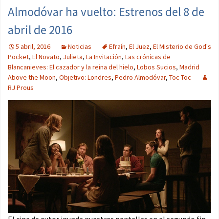
Almodóvar ha vuelto: Estrenos del 8 de
abril de 2016
5 abril, 2016
Noticias
Efraín
,
El Juez
,
El Misterio de God's
Pocket
,
El Novato
,
Julieta
,
La Invitación
,
Las crónicas de
Blancanieves: El cazador y la reina del hielo
,
Lobos Sucios
,
Madrid
Above the Moon
,
Objetivo: Londres
,
Pedro Almodóvar
,
Toc Toc
RJ Prous
El cine de autor inunda nuestras pantallas en el segundo fin