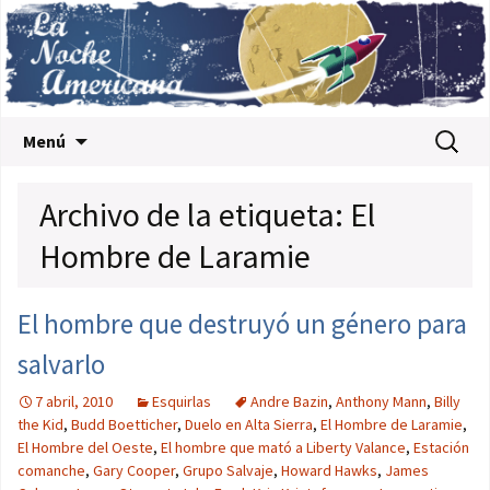
Saltar al contenido
Buscar:
Menú
Archivo de la etiqueta: El
Hombre de Laramie
El hombre que destruyó un género para
salvarlo
7 abril, 2010
Esquirlas
Andre Bazin
,
Anthony Mann
,
Billy
the Kid
,
Budd Boetticher
,
Duelo en Alta Sierra
,
El Hombre de Laramie
,
El Hombre del Oeste
,
El hombre que mató a Liberty Valance
,
Estación
comanche
,
Gary Cooper
,
Grupo Salvaje
,
Howard Hawks
,
James