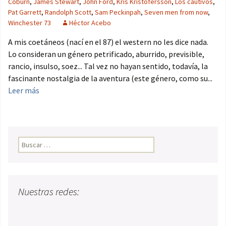
Coburn
,
James Stewart
,
John Ford
,
Kris Kristofersson
,
Los cautivos
,
Pat Garrett
,
Randolph Scott
,
Sam Peckinpah
,
Seven men from now
,
Winchester 73
Héctor Acebo
A mis coetáneos (nací en el 87) el western no les dice nada.
Lo consideran un género petrificado, aburrido, previsible,
rancio, insulso, soez... Tal vez no hayan sentido, todavía, la
fascinante nostalgia de la aventura (este género, como su...
Leer más
Buscar:
Nuestras redes: