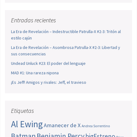
Entradas recientes
La Era de Revelación – Indestructible Patrulla-X #2-3: Tritón al
estilo cajún
La Era de Revelación – Asombrosa Patrulla-X #2-3: Libertad y
sus consecuencias
Undead Unluck #23: El poder del lenguaje
MAD #1: Una rareza nipona
¡Es Jeff! Amigos y rivales: Jeff, el travieso
Etiquetas
Al Ewing
Amanecer de X
Andrea Sorrentino
Batman
Benjamin Percy
bigEstreno