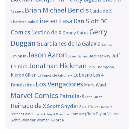
Brian
Brian Michael Bendis
Caída de X
Azzarello
cine en casa
Dan Slott
DC
Charles Soule
Gerry
Comics
Destino de X
Donny Cates
Duggan
Guardianes de la Galaxia
James
Jason Aaron
Jeff
Jed MacKay
Tynion IV
Javier Garrón
Jonathan Hickman
Lemire
Kelly Thompson
Lobezno
Los 4
Kieron Gillen
La Imposible Patrulla-X
Los Vengadores
Fantásticos
Mark Waid
Marvel Comics
Patrulla-X
Pepe Larraz
Reinado de X
Scott Snyder
Secret Wars
Star Wars
Tom Taylor
Valerio
Stefano Caselli
Tom King
The Dark Knight Rises
Thor
Schiti
Wonder Woman
X-Force