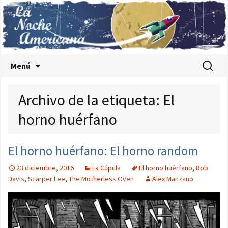
Saltar al contenido
Buscar:
Menú
Archivo de la etiqueta: El
horno huérfano
El horno huérfano: El horno random
23 diciembre, 2016
La Cúpula
El horno huérfano
,
Rob
Davis
,
Scarper Lee
,
The Motherless Oven
Alex Manzano