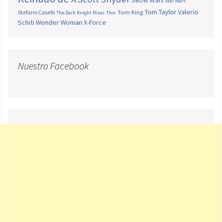
Secret Wars
Star Wars
Tom Taylor
Valerio
Stefano Caselli
Tom King
The Dark Knight Rises
Thor
Schiti
Wonder Woman
X-Force
Nuestro Facebook