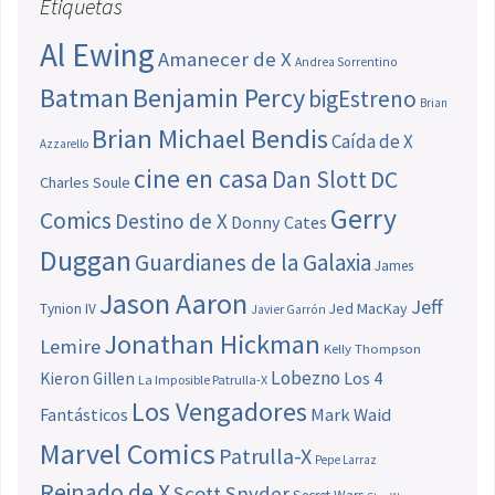
Etiquetas
Al Ewing
Amanecer de X
Andrea Sorrentino
Batman
Benjamin Percy
bigEstreno
Brian
Brian Michael Bendis
Caída de X
Azzarello
cine en casa
Dan Slott
DC
Charles Soule
Gerry
Comics
Destino de X
Donny Cates
Duggan
Guardianes de la Galaxia
James
Jason Aaron
Jeff
Jed MacKay
Tynion IV
Javier Garrón
Jonathan Hickman
Lemire
Kelly Thompson
Lobezno
Los 4
Kieron Gillen
La Imposible Patrulla-X
Los Vengadores
Fantásticos
Mark Waid
Marvel Comics
Patrulla-X
Pepe Larraz
Reinado de X
Scott Snyder