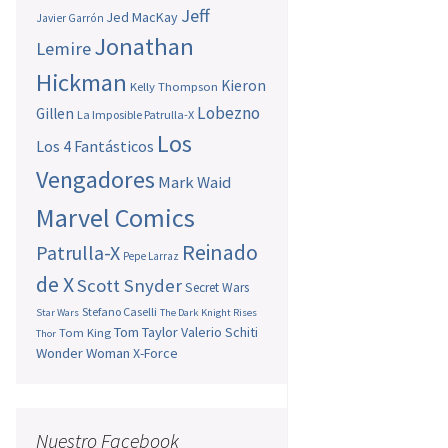
Jeff
Jed MacKay
Javier Garrón
Jonathan
Lemire
Hickman
Kieron
Kelly Thompson
Lobezno
Gillen
La Imposible Patrulla-X
Los
Los 4 Fantásticos
Vengadores
Mark Waid
Marvel Comics
Reinado
Patrulla-X
Pepe Larraz
de X
Scott Snyder
Secret Wars
Stefano Caselli
Star Wars
The Dark Knight Rises
Tom Taylor
Valerio Schiti
Tom King
Thor
Wonder Woman
X-Force
Nuestro Facebook