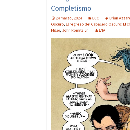
Completismo
24 marzo, 2024
ECC
Brian Azzar
Oscuro
,
El regreso del Caballero Oscuro: El 
Miller
,
John Romita Jr.
LNA