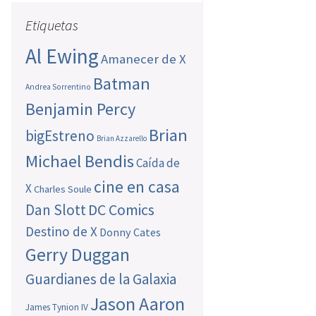
Etiquetas
Al Ewing
Amanecer de X
Batman
Andrea Sorrentino
Benjamin Percy
Brian
bigEstreno
Brian Azzarello
Michael Bendis
Caída de
cine en casa
X
Charles Soule
Dan Slott
DC Comics
Destino de X
Donny Cates
Gerry Duggan
Guardianes de la Galaxia
Jason Aaron
James Tynion IV