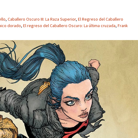
ello
,
Caballero Oscuro III: La Raza Superior
,
El Regreso del Caballero
chico dorado
,
El regreso del Caballero Oscuro: La última cruzada
,
Frank