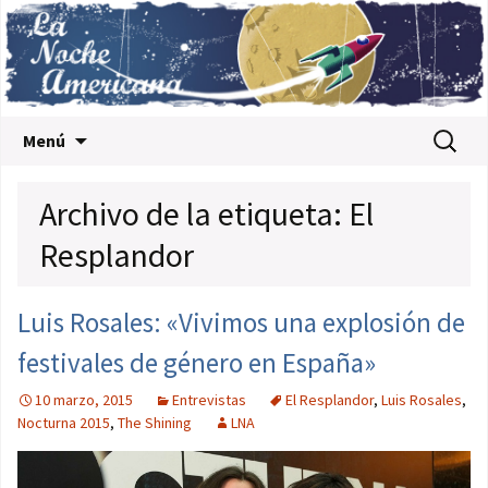
Saltar al contenido
Buscar:
Menú
Archivo de la etiqueta: El
Resplandor
Luis Rosales: «Vivimos una explosión de
festivales de género en España»
10 marzo, 2015
Entrevistas
El Resplandor
,
Luis Rosales
,
Nocturna 2015
,
The Shining
LNA