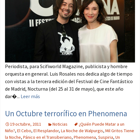
Periodista, para Scifiworld Magazine, publicista y hombre
orquesta en general. Luis Rosales nos dedica algo de tiempo
con vistas a la tercera edición del Festival de Cine Fantástico
de Madrid, Nocturna (del 25 al 31 de mayo), que este año
dar�...
Leer más
Un Octubre terrorífico en Phenomena
19 octubre, 2011
Noticias
¿Quién Puede Matar a un
Niño?
,
El Cebo
,
El Resplandor
,
La Noche de Walpurgis
,
Mil Gritos Tiene
la Noche
,
Pánico en el Transiberiano
,
Phenomena
,
Suspiria
,
Un