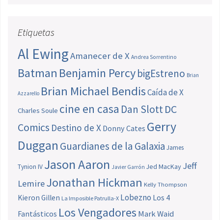
Etiquetas
Al Ewing
Amanecer de X
Andrea Sorrentino
Batman
Benjamin Percy
bigEstreno
Brian
Brian Michael Bendis
Caída de X
Azzarello
cine en casa
Dan Slott
DC
Charles Soule
Gerry
Comics
Destino de X
Donny Cates
Duggan
Guardianes de la Galaxia
James
Jason Aaron
Jeff
Jed MacKay
Tynion IV
Javier Garrón
Jonathan Hickman
Lemire
Kelly Thompson
Lobezno
Los 4
Kieron Gillen
La Imposible Patrulla-X
Los Vengadores
Fantásticos
Mark Waid