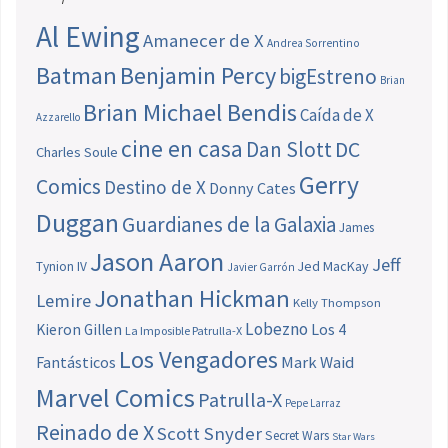
Al Ewing
Amanecer de X
Andrea Sorrentino
Batman
Benjamin Percy
bigEstreno
Brian
Brian Michael Bendis
Caída de X
Azzarello
cine en casa
Dan Slott
DC
Charles Soule
Gerry
Comics
Destino de X
Donny Cates
Duggan
Guardianes de la Galaxia
James
Jason Aaron
Jeff
Jed MacKay
Tynion IV
Javier Garrón
Jonathan Hickman
Lemire
Kelly Thompson
Lobezno
Los 4
Kieron Gillen
La Imposible Patrulla-X
Los Vengadores
Fantásticos
Mark Waid
Marvel Comics
Patrulla-X
Pepe Larraz
Reinado de X
Scott Snyder
Secret Wars
Star Wars