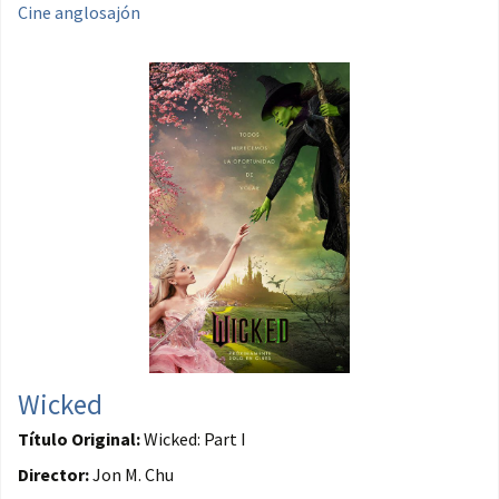
Cine anglosajón
Wicked
Título Original:
Wicked: Part I
Director:
Jon M. Chu