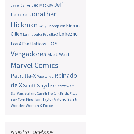
Jeff
Jed MacKay
Javier Garrón
Jonathan
Lemire
Hickman
Kieron
Kelly Thompson
Lobezno
Gillen
La Imposible Patrulla-X
Los
Los 4 Fantásticos
Vengadores
Mark Waid
Marvel Comics
Reinado
Patrulla-X
Pepe Larraz
de X
Scott Snyder
Secret Wars
Stefano Caselli
Star Wars
The Dark Knight Rises
Tom Taylor
Valerio Schiti
Tom King
Thor
Wonder Woman
X-Force
Nuestro Facebook