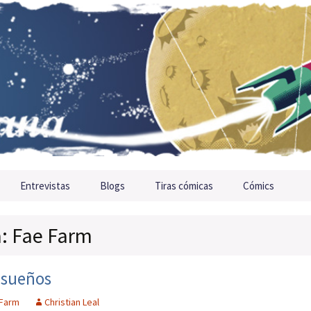
Entrevistas
Blogs
Tiras cómicas
Cómics
a: Fae Farm
s sueños
 Farm
Christian Leal