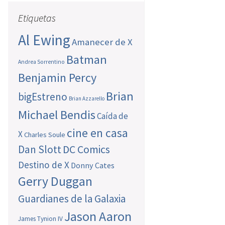
Etiquetas
Al Ewing
Amanecer de X
Batman
Andrea Sorrentino
Benjamin Percy
Brian
bigEstreno
Brian Azzarello
Michael Bendis
Caída de
cine en casa
X
Charles Soule
Dan Slott
DC Comics
Destino de X
Donny Cates
Gerry Duggan
Guardianes de la Galaxia
Jason Aaron
James Tynion IV