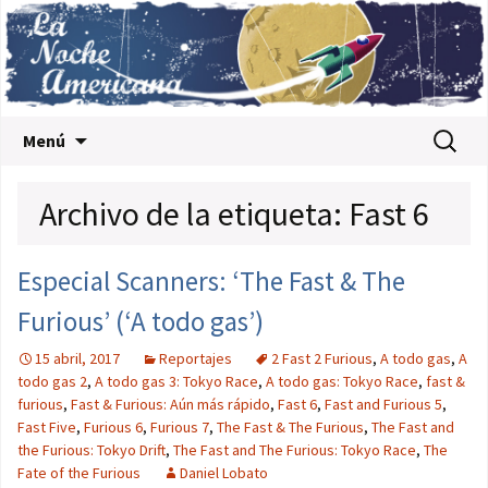
Saltar al contenido
Buscar:
Menú
Archivo de la etiqueta: Fast 6
Especial Scanners: ‘The Fast & The
Furious’ (‘A todo gas’)
15 abril, 2017
Reportajes
2 Fast 2 Furious
,
A todo gas
,
A
todo gas 2
,
A todo gas 3: Tokyo Race
,
A todo gas: Tokyo Race
,
fast &
furious
,
Fast & Furious: Aún más rápido
,
Fast 6
,
Fast and Furious 5
,
Fast Five
,
Furious 6
,
Furious 7
,
The Fast & The Furious
,
The Fast and
the Furious: Tokyo Drift
,
The Fast and The Furious: Tokyo Race
,
The
Fate of the Furious
Daniel Lobato