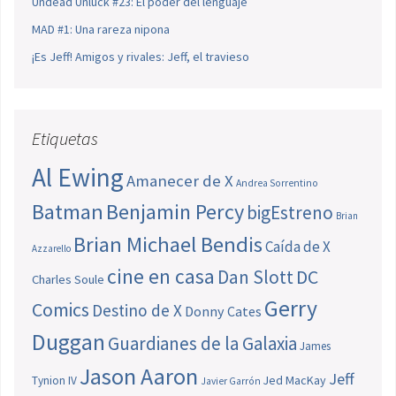
Undead Unluck #23: El poder del lenguaje
MAD #1: Una rareza nipona
¡Es Jeff! Amigos y rivales: Jeff, el travieso
Etiquetas
Al Ewing
Amanecer de X
Andrea Sorrentino
Batman
Benjamin Percy
bigEstreno
Brian
Brian Michael Bendis
Caída de X
Azzarello
cine en casa
Dan Slott
DC
Charles Soule
Gerry
Comics
Destino de X
Donny Cates
Duggan
Guardianes de la Galaxia
James
Jason Aaron
Jeff
Jed MacKay
Tynion IV
Javier Garrón