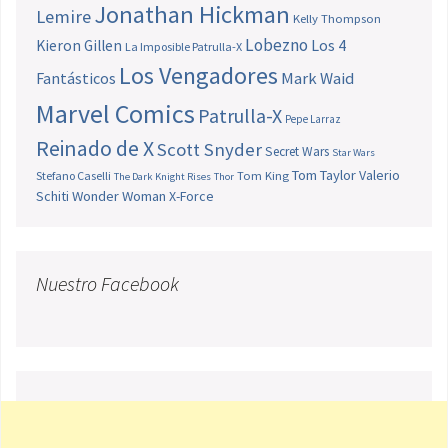
Jonathan Hickman
Lemire
Kelly Thompson
Lobezno
Los 4
Kieron Gillen
La Imposible Patrulla-X
Los Vengadores
Fantásticos
Mark Waid
Marvel Comics
Patrulla-X
Pepe Larraz
Reinado de X
Scott Snyder
Secret Wars
Star Wars
Tom Taylor
Valerio
Stefano Caselli
Tom King
The Dark Knight Rises
Thor
Schiti
Wonder Woman
X-Force
Nuestro Facebook