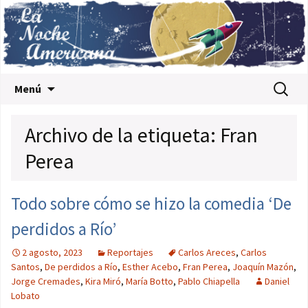
Saltar al contenido
Buscar:
Menú
Archivo de la etiqueta: Fran
Perea
Todo sobre cómo se hizo la comedia ‘De
perdidos a Río’
2 agosto, 2023
Reportajes
Carlos Areces
,
Carlos
Santos
,
De perdidos a Río
,
Esther Acebo
,
Fran Perea
,
Joaquín Mazón
,
Jorge Cremades
,
Kira Miró
,
María Botto
,
Pablo Chiapella
Daniel
Lobato