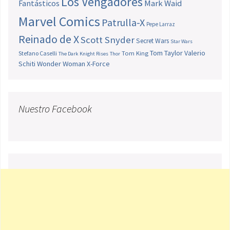
Los Vengadores
Fantásticos
Mark Waid
Marvel Comics
Patrulla-X
Pepe Larraz
Reinado de X
Scott Snyder
Secret Wars
Star Wars
Tom Taylor
Valerio
Stefano Caselli
Tom King
The Dark Knight Rises
Thor
Schiti
Wonder Woman
X-Force
Nuestro Facebook