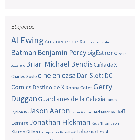
Etiquetas
Al Ewing
Amanecer de X
Andrea Sorrentino
Batman
Benjamin Percy
bigEstreno
Brian
Brian Michael Bendis
Caída de X
Azzarello
cine en casa
Dan Slott
DC
Charles Soule
Gerry
Comics
Destino de X
Donny Cates
Duggan
Guardianes de la Galaxia
James
Jason Aaron
Jeff
Jed MacKay
Tynion IV
Javier Garrón
Jonathan Hickman
Lemire
Kelly Thompson
Lobezno
Los 4
Kieron Gillen
La Imposible Patrulla-X