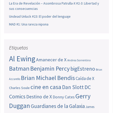
La Era de Revelación – Asombrosa Patrulla-X #2-3: Libertad y
sus consecuencias
Undead Unluck #23: El poder del lenguaje
MAD #1: Una rareza nipona
Etiquetas
Al Ewing
Amanecer de X
Andrea Sorrentino
Batman
Benjamin Percy
bigEstreno
Brian
Brian Michael Bendis
Caída de X
Azzarello
cine en casa
Dan Slott
DC
Charles Soule
Gerry
Comics
Destino de X
Donny Cates
Duggan
Guardianes de la Galaxia
James