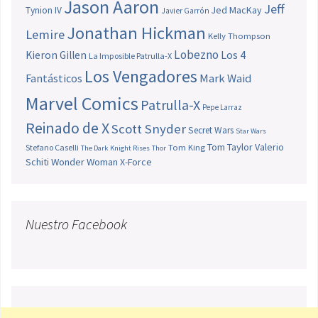
Jason Aaron
Jeff
Jed MacKay
Tynion IV
Javier Garrón
Jonathan Hickman
Lemire
Kelly Thompson
Lobezno
Los 4
Kieron Gillen
La Imposible Patrulla-X
Los Vengadores
Fantásticos
Mark Waid
Marvel Comics
Patrulla-X
Pepe Larraz
Reinado de X
Scott Snyder
Secret Wars
Star Wars
Tom Taylor
Valerio
Stefano Caselli
Tom King
The Dark Knight Rises
Thor
Schiti
Wonder Woman
X-Force
Nuestro Facebook