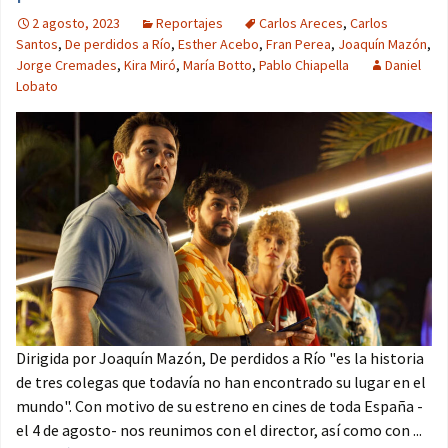
2 agosto, 2023
Reportajes
Carlos Areces
,
Carlos
Santos
,
De perdidos a Río
,
Esther Acebo
,
Fran Perea
,
Joaquín Mazón
,
Jorge Cremades
,
Kira Miró
,
María Botto
,
Pablo Chiapella
Daniel
Lobato
Dirigida por Joaquín Mazón, De perdidos a Río "es la historia
de tres colegas que todavía no han encontrado su lugar en el
mundo". Con motivo de su estreno en cines de toda España -
el 4 de agosto- nos reunimos con el director, así como con ...