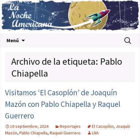
Saltar al contenido
Buscar:
Menú
Archivo de la etiqueta: Pablo
Chiapella
Visitamos ‘El Casoplón’ de Joaquín
Mazón con Pablo Chiapella y Raquel
Guerrero
16 septiembre, 2024
Reportajes
El Casoplón
,
Joaquín
Mazón
,
Pablo Chiapella
,
Raquel Guerrero
LNA