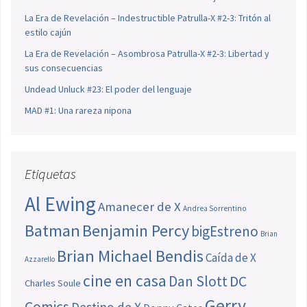
La Era de Revelación – Indestructible Patrulla-X #2-3: Tritón al
estilo cajún
La Era de Revelación – Asombrosa Patrulla-X #2-3: Libertad y
sus consecuencias
Undead Unluck #23: El poder del lenguaje
MAD #1: Una rareza nipona
Etiquetas
Al Ewing
Amanecer de X
Andrea Sorrentino
Batman
Benjamin Percy
bigEstreno
Brian
Brian Michael Bendis
Caída de X
Azzarello
cine en casa
Dan Slott
DC
Charles Soule
Gerry
Comics
Destino de X