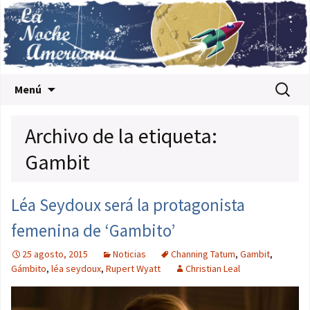
Saltar al contenido
Buscar:
Menú
Archivo de la etiqueta:
Gambit
Léa Seydoux será la protagonista
femenina de ‘Gambito’
25 agosto, 2015
Noticias
Channing Tatum
,
Gambit
,
Gámbito
,
léa seydoux
,
Rupert Wyatt
Christian Leal