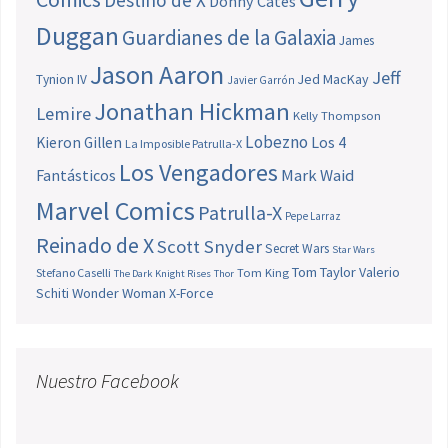
Donny Cates
Duggan
Guardianes de la Galaxia
James
Jason Aaron
Jeff
Jed MacKay
Tynion IV
Javier Garrón
Jonathan Hickman
Lemire
Kelly Thompson
Lobezno
Los 4
Kieron Gillen
La Imposible Patrulla-X
Los Vengadores
Fantásticos
Mark Waid
Marvel Comics
Patrulla-X
Pepe Larraz
Reinado de X
Scott Snyder
Secret Wars
Star Wars
Tom Taylor
Valerio
Stefano Caselli
Tom King
The Dark Knight Rises
Thor
Schiti
Wonder Woman
X-Force
Nuestro Facebook