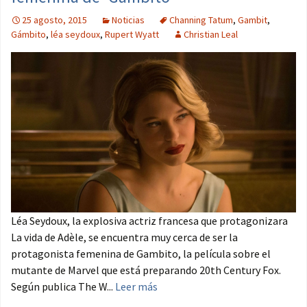
25 agosto, 2015
Noticias
Channing Tatum
,
Gambit
,
Gámbito
,
léa seydoux
,
Rupert Wyatt
Christian Leal
Léa Seydoux, la explosiva actriz francesa que protagonizara
La vida de Adèle, se encuentra muy cerca de ser la
protagonista femenina de Gambito, la película sobre el
mutante de Marvel que está preparando 20th Century Fox.
Según publica The W...
Leer más