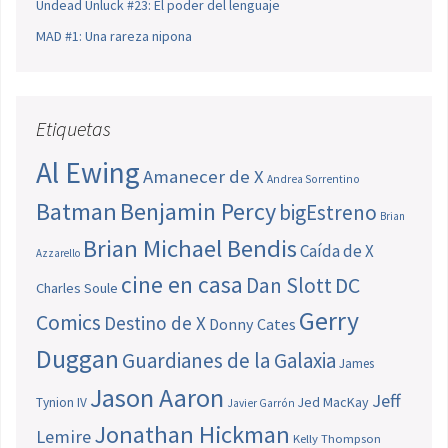
Undead Unluck #23: El poder del lenguaje
MAD #1: Una rareza nipona
Etiquetas
Al Ewing
Amanecer de X
Andrea Sorrentino
Batman
Benjamin Percy
bigEstreno
Brian
Brian Michael Bendis
Caída de X
Azzarello
cine en casa
Dan Slott
DC
Charles Soule
Gerry
Comics
Destino de X
Donny Cates
Duggan
Guardianes de la Galaxia
James
Jason Aaron
Jeff
Jed MacKay
Tynion IV
Javier Garrón
Jonathan Hickman
Lemire
Kelly Thompson