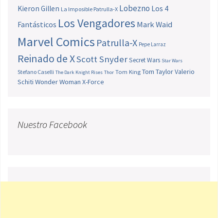
Lobezno
Los 4
Kieron Gillen
La Imposible Patrulla-X
Los Vengadores
Fantásticos
Mark Waid
Marvel Comics
Patrulla-X
Pepe Larraz
Reinado de X
Scott Snyder
Secret Wars
Star Wars
Tom Taylor
Valerio
Stefano Caselli
Tom King
The Dark Knight Rises
Thor
Schiti
Wonder Woman
X-Force
Nuestro Facebook