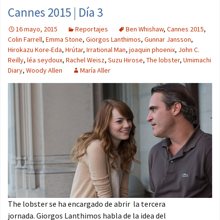
Cannes 2015 | Día 3
16 mayo, 2015
Reportajes
Ben Whishaw
,
Cannes 2015
,
Colin Farrell
,
Emma Stone
,
Giorgos Lanthimos
,
Gunnar Jansson
,
Hirokazu Kore-Eda
,
Hrútar
,
Irrational Man
,
joaquin phoenix
,
John C.
Reilly
,
léa seydoux
,
Rachel Weisz
,
Suzu Hirose
,
The lobster
,
Umimachi
Diary
,
Woody Allen
María Aller
The lobster se ha encargado de abrir la tercera
jornada. Giorgos Lanthimos habla de la idea del