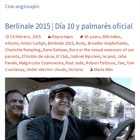
Cine anglosajón
Berlinale 2015 | Día 10 y palmarés oficial
14 febrero, 2015
Reportajes
45 years
,
600 millas
,
Aferim!
,
Anton Corbjin
,
Berlinale 2015
,
Body
,
Breathe Umphefumlo
,
Charlotte Rampling
,
Dane DeHaan
,
Dora or the sexual neuroses of our
parents
,
El botón de nácar
,
El Club
,
Gabriel Ripstein
,
Ixcanul
,
Jafar
Panahi
,
Malgorzata Szumowska
,
Raul Jude
,
Robert Pattison
,
Taxi
,
Tom
Courtenay
,
Under electric clouds
,
Victoria
María Aller