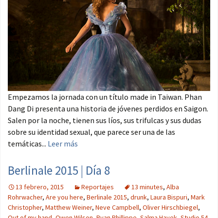
Empezamos la jornada con un título made in Taiwan. Phan
Dang Di presenta una historia de jóvenes perdidos en Saigon.
Salen por la noche, tienen sus líos, sus trifulcas y sus dudas
sobre su identidad sexual, que parece ser una de las
temáticas...
Leer más
Berlinale 2015 | Día 8
13 febrero, 2015
Reportajes
13 minutes
,
Alba
Rohrwacher
,
Are you here
,
Berlinale 2015
,
drunk
,
Laura Bispuri
,
Mark
Christopher
,
Matthew Weiner
,
Neve Campbell
,
Oliver Hirschbiegel
,
Out of my hand
,
Owen Wilson
,
Ryan Phillippe
,
Salma Hayek
,
Studio 54
,