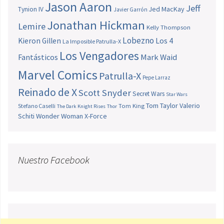
Jason Aaron
Jeff
Jed MacKay
Tynion IV
Javier Garrón
Jonathan Hickman
Lemire
Kelly Thompson
Lobezno
Los 4
Kieron Gillen
La Imposible Patrulla-X
Los Vengadores
Fantásticos
Mark Waid
Marvel Comics
Patrulla-X
Pepe Larraz
Reinado de X
Scott Snyder
Secret Wars
Star Wars
Tom Taylor
Valerio
Stefano Caselli
Tom King
The Dark Knight Rises
Thor
Schiti
Wonder Woman
X-Force
Nuestro Facebook