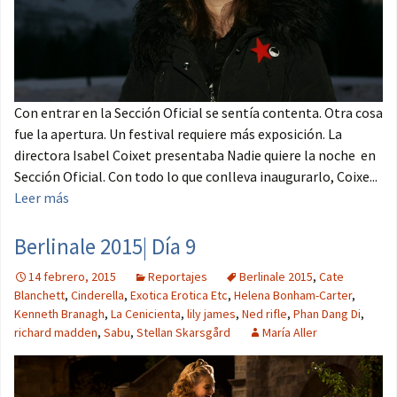
Con entrar en la Sección Oficial se sentía contenta. Otra cosa
fue la apertura. Un festival requiere más exposición. La
directora Isabel Coixet presentaba Nadie quiere la noche en
Sección Oficial. Con todo lo que conlleva inaugurarlo, Coixe...
Leer más
Berlinale 2015| Día 9
14 febrero, 2015
Reportajes
Berlinale 2015
,
Cate
Blanchett
,
Cinderella
,
Exotica Erotica Etc
,
Helena Bonham-Carter
,
Kenneth Branagh
,
La Cenicienta
,
lily james
,
Ned rifle
,
Phan Dang Di
,
richard madden
,
Sabu
,
Stellan Skarsgård
María Aller