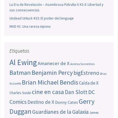
La Era de Revelación – Asombrosa Patrulla-X #2-3: Libertad y
sus consecuencias
Undead Unluck #23: El poder del lenguaje
MAD #1: Una rareza nipona
Etiquetas
Al Ewing
Amanecer de X
Andrea Sorrentino
Batman
Benjamin Percy
bigEstreno
Brian
Brian Michael Bendis
Caída de X
Azzarello
cine en casa
Dan Slott
DC
Charles Soule
Gerry
Comics
Destino de X
Donny Cates
Duggan
Guardianes de la Galaxia
James