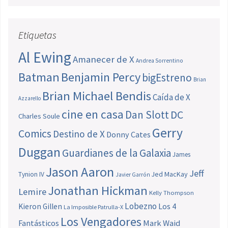
Etiquetas
Al Ewing
Amanecer de X
Andrea Sorrentino
Batman
Benjamin Percy
bigEstreno
Brian
Brian Michael Bendis
Caída de X
Azzarello
cine en casa
Dan Slott
DC
Charles Soule
Gerry
Comics
Destino de X
Donny Cates
Duggan
Guardianes de la Galaxia
James
Jason Aaron
Jeff
Jed MacKay
Tynion IV
Javier Garrón
Jonathan Hickman
Lemire
Kelly Thompson
Lobezno
Los 4
Kieron Gillen
La Imposible Patrulla-X
Los Vengadores
Fantásticos
Mark Waid