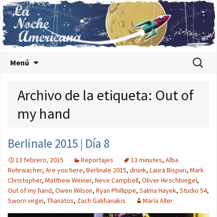
Saltar al contenido
Buscar:
Menú
Archivo de la etiqueta: Out of
my hand
Berlinale 2015 | Día 8
13 febrero, 2015
Reportajes
13 minutes
,
Alba
Rohrwacher
,
Are you here
,
Berlinale 2015
,
drunk
,
Laura Bispuri
,
Mark
Christopher
,
Matthew Weiner
,
Neve Campbell
,
Oliver Hirschbiegel
,
Out of my hand
,
Owen Wilson
,
Ryan Phillippe
,
Salma Hayek
,
Studio 54
,
Sworn virgin
,
Thanatos
,
Zach Galifianakis
María Aller