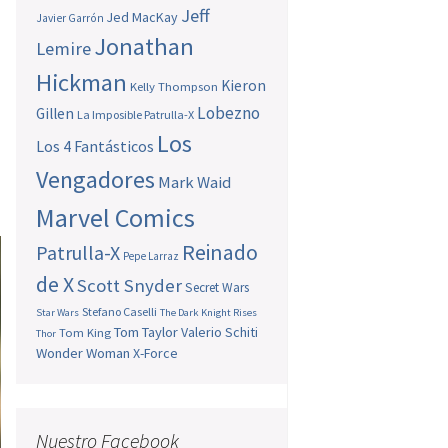
Jeff
Jed MacKay
Javier Garrón
Jonathan
Lemire
Hickman
Kieron
Kelly Thompson
Lobezno
Gillen
La Imposible Patrulla-X
Los
Los 4 Fantásticos
Vengadores
Mark Waid
Marvel Comics
Reinado
Patrulla-X
Pepe Larraz
de X
Scott Snyder
Secret Wars
Stefano Caselli
Star Wars
The Dark Knight Rises
Tom Taylor
Valerio Schiti
Tom King
Thor
Wonder Woman
X-Force
Nuestro Facebook