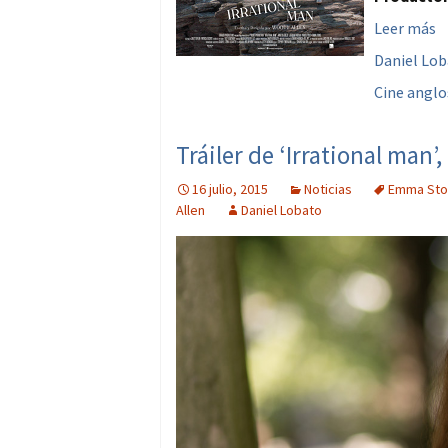
Leer más
Daniel Lo
Cine anglo
Tráiler de ‘Irrational ma
16 julio, 2015
Noticias
Emma Sto
Allen
Daniel Lobato