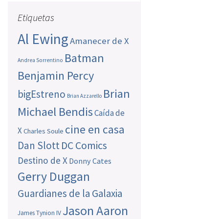
Etiquetas
Al Ewing
Amanecer de X
Batman
Andrea Sorrentino
Benjamin Percy
Brian
bigEstreno
Brian Azzarello
Michael Bendis
Caída de
cine en casa
X
Charles Soule
Dan Slott
DC Comics
Destino de X
Donny Cates
Gerry Duggan
Guardianes de la Galaxia
Jason Aaron
James Tynion IV