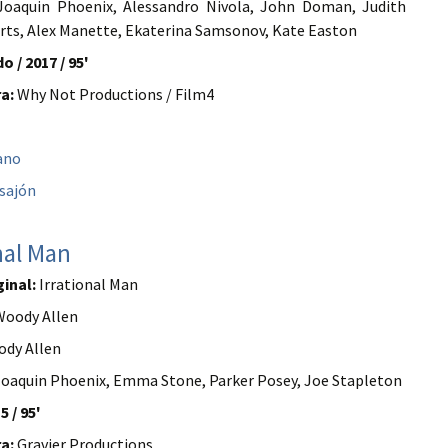
oaquin Phoenix, Alessandro Nivola, John Doman, Judith
ts, Alex Manette, Ekaterina Samsonov, Kate Easton
o / 2017 / 95'
a:
Why Not Productions / Film4
ano
sajón
nal Man
ginal:
Irrational Man
oody Allen
dy Allen
Joaquin Phoenix, Emma Stone, Parker Posey, Joe Stapleton
5 / 95'
a:
Gravier Productions