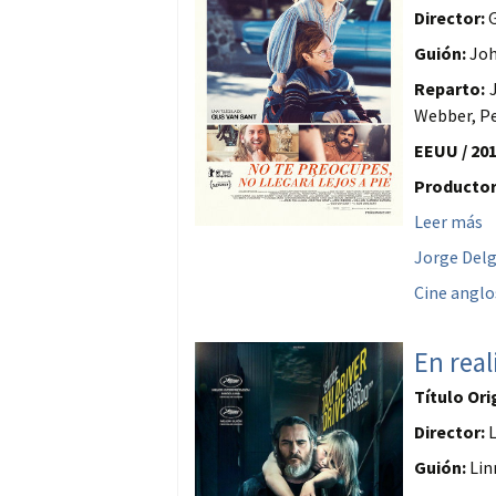
Director:
G
Guión:
Joh
Reparto:
J
Webber, Pe
EEUU / 201
Productor
Leer más
Jorge Del
Cine anglo
En real
Título Ori
Director:
L
Guión:
Lin