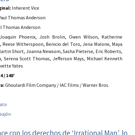
ginal:
Inherent Vice
aul Thomas Anderson
l Thomas Anderson
oaquin Phoenix, Josh Brolin, Owen Wilson, Katherine
 Reese Witherspoon, Benicio del Toro, Jena Malone, Maya
artin Short, Joanna Newsom, Sasha Pieterse, Eric Roberts,
, Serena Scott Thomas, Jefferson Mays, Michael Kenneth
Yvette Yates
4 / 148'
a:
Ghoulardi Film Company / IAC Films / Warner Bros.
bato
sajón
ce con los derechos de ‘Irrational Man’, lo