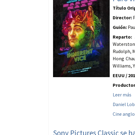
Título Ori
Director:
P
Guión:
Pau
Reparto:
J
Waterston,
Rudolph, M
Hong Chau
Williams, 
EEUU / 201
Productor
Leer más
Daniel Lo
Cine anglo
Sony Pictures Classic se ha