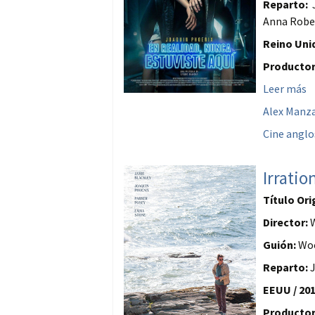
Reparto:
J
Anna Rober
Reino Unid
Productor
Leer más
Alex Manz
Cine anglo
Irratio
Título Ori
Director:
W
Guión:
Woo
Reparto:
EEUU / 201
Productor