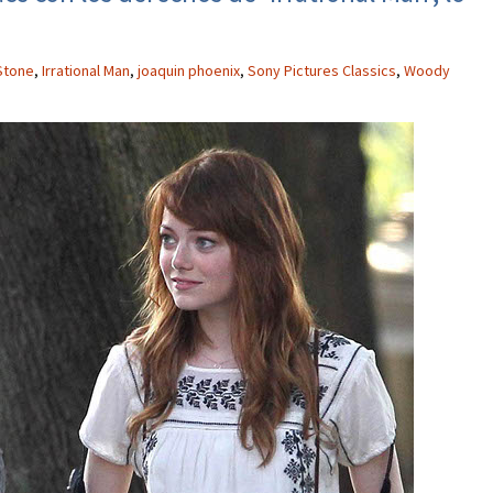
Stone
,
Irrational Man
,
joaquin phoenix
,
Sony Pictures Classics
,
Woody