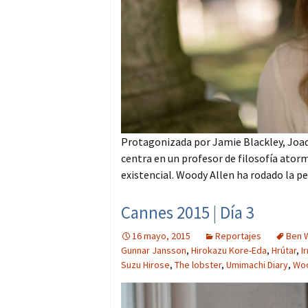
Protagonizada por Jamie Blackley, Joaq
centra en un profesor de filosofía ator
existencial. Woody Allen ha rodado la pel
Cannes 2015 | Día 3
16 mayo, 2015
Reportajes
Ben 
Gunnar Jansson
,
Hirokazu Kore-Eda
,
Hrútar
,
I
Suzu Hirose
,
The lobster
,
Umimachi Diary
,
Woo