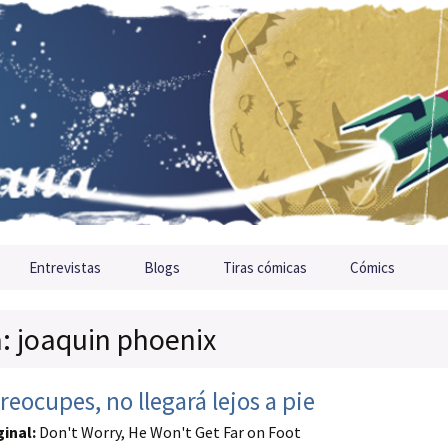
Entrevistas
Blogs
Tiras cómicas
Cómics
a: joaquin phoenix
reocupes, no llegará lejos a pie
ginal:
Don't Worry, He Won't Get Far on Foot