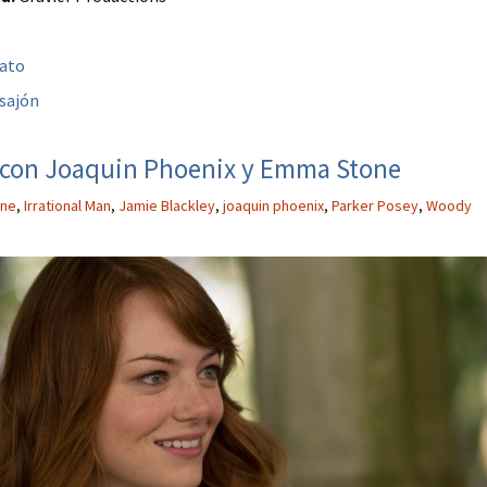
bato
sajón
n’, con Joaquin Phoenix y Emma Stone
ne
,
Irrational Man
,
Jamie Blackley
,
joaquin phoenix
,
Parker Posey
,
Woody