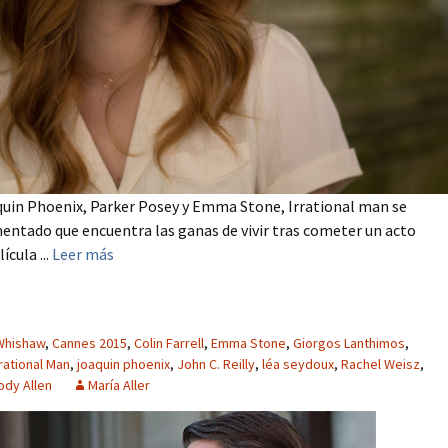
uin Phoenix, Parker Posey y Emma Stone, Irrational man se
mentado que encuentra las ganas de vivir tras cometer un acto
ícula ...
Leer más
Whishaw
,
Cannes 2015
,
Colin Farrell
,
Emma Stone
,
Giorgos Lanthimos
,
rrational Man
,
joaquin phoenix
,
John C. Reilly
,
léa seydoux
,
Rachel Weisz
,
dy Allen
María Aller