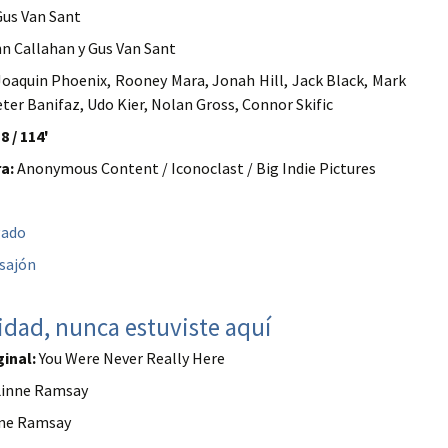
us Van Sant
n Callahan y Gus Van Sant
oaquin Phoenix, Rooney Mara, Jonah Hill, Jack Black, Mark
ter Banifaz, Udo Kier, Nolan Gross, Connor Skific
8 / 114'
a:
Anonymous Content / Iconoclast / Big Indie Pictures
gado
sajón
idad, nunca estuviste aquí
ginal:
You Were Never Really Here
inne Ramsay
ne Ramsay