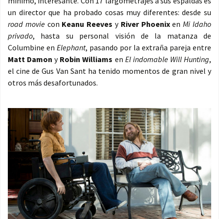
mínimo, interesante. Con 17 largometrajes a sus espaldas es
un director que ha probado cosas muy diferentes: desde su
road movie
con
Keanu Reeves
y
River Phoenix
en
Mi Idaho
privado
, hasta su personal visión de la matanza de
Columbine en
Elephant
, pasando por la extraña pareja entre
Matt Damon
y
Robin Williams
en
El indomable Will Hunting
,
el cine de Gus Van Sant ha tenido momentos de gran nivel y
otros más desafortunados.