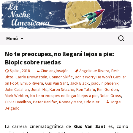
Saltar al contenido
Buscar:
Menú
No te preocupes, no llegará lejos a pie:
Biopic sobre ruedas
6 julio, 2018
Cine anglosajón
Angelique Rivera
,
Beth
Ditto
,
Carrie Brownstein
,
Connor Skific
,
Don't Worry He Won't Get Far
on Foot
,
Emilio Rivera
,
Gus Van Sant
,
Jack Black
,
joaquin phoenix
,
John Callahan
,
Jonah Hill
,
Karen Nitsche
,
Ken Tatafu
,
Kim Gordon
,
Mark Webber
,
No te preocupes no llegará lejos a pie
,
Nolan Gross
,
Olivia Hamilton
,
Peter Banifaz
,
Rooney Mara
,
Udo Kier
Jorge
Delgado
La carrera cinematográfica de
Gus Van Sant
es, como