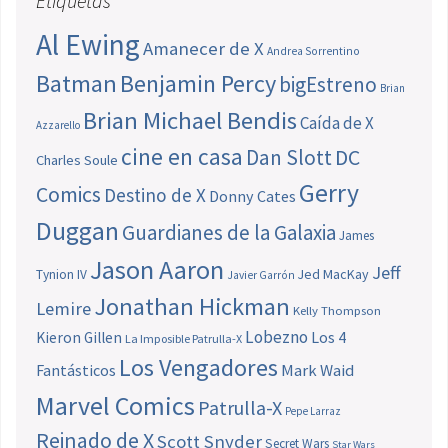
Etiquetas
Al Ewing
Amanecer de X
Andrea Sorrentino
Batman
Benjamin Percy
bigEstreno
Brian
Brian Michael Bendis
Caída de X
Azzarello
cine en casa
Dan Slott
DC
Charles Soule
Gerry
Comics
Destino de X
Donny Cates
Duggan
Guardianes de la Galaxia
James
Jason Aaron
Jeff
Jed MacKay
Tynion IV
Javier Garrón
Jonathan Hickman
Lemire
Kelly Thompson
Lobezno
Los 4
Kieron Gillen
La Imposible Patrulla-X
Los Vengadores
Fantásticos
Mark Waid
Marvel Comics
Patrulla-X
Pepe Larraz
Reinado de X
Scott Snyder
Secret Wars
Star Wars