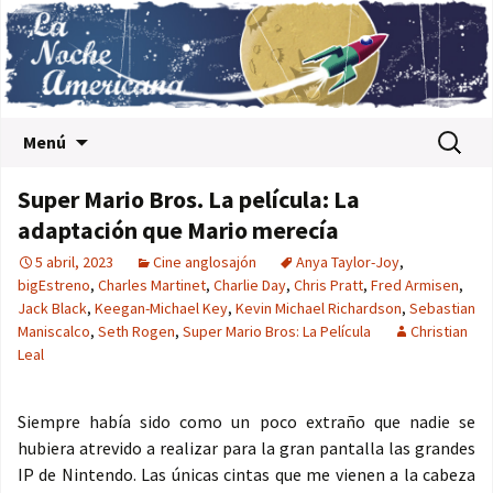
Saltar al contenido
Buscar:
Menú
Super Mario Bros. La película: La
adaptación que Mario merecía
5 abril, 2023
Cine anglosajón
Anya Taylor-Joy
,
bigEstreno
,
Charles Martinet
,
Charlie Day
,
Chris Pratt
,
Fred Armisen
,
Jack Black
,
Keegan-Michael Key
,
Kevin Michael Richardson
,
Sebastian
Maniscalco
,
Seth Rogen
,
Super Mario Bros: La Película
Christian
Leal
Siempre había sido como un poco extraño que nadie se
hubiera atrevido a realizar para la gran pantalla las grandes
IP de Nintendo. Las únicas cintas que me vienen a la cabeza