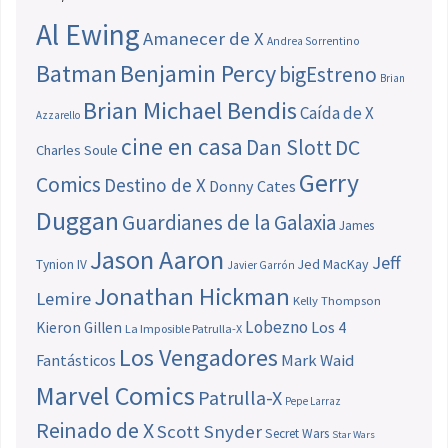
Al Ewing
Amanecer de X
Andrea Sorrentino
Batman
Benjamin Percy
bigEstreno
Brian
Brian Michael Bendis
Caída de X
Azzarello
cine en casa
Dan Slott
DC
Charles Soule
Gerry
Comics
Destino de X
Donny Cates
Duggan
Guardianes de la Galaxia
James
Jason Aaron
Jeff
Jed MacKay
Tynion IV
Javier Garrón
Jonathan Hickman
Lemire
Kelly Thompson
Lobezno
Los 4
Kieron Gillen
La Imposible Patrulla-X
Los Vengadores
Fantásticos
Mark Waid
Marvel Comics
Patrulla-X
Pepe Larraz
Reinado de X
Scott Snyder
Secret Wars
Star Wars