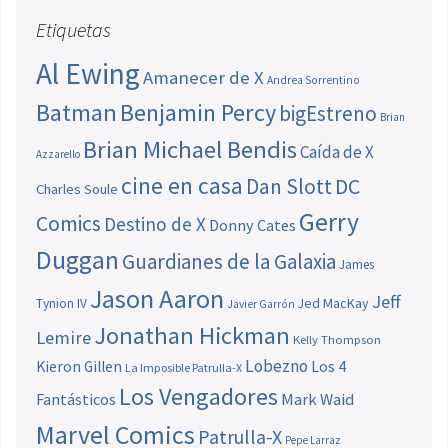
Etiquetas
Al Ewing
Amanecer de X
Andrea Sorrentino
Batman
Benjamin Percy
bigEstreno
Brian
Brian Michael Bendis
Caída de X
Azzarello
cine en casa
Dan Slott
DC
Charles Soule
Gerry
Comics
Destino de X
Donny Cates
Duggan
Guardianes de la Galaxia
James
Jason Aaron
Jeff
Jed MacKay
Tynion IV
Javier Garrón
Jonathan Hickman
Lemire
Kelly Thompson
Lobezno
Los 4
Kieron Gillen
La Imposible Patrulla-X
Los Vengadores
Fantásticos
Mark Waid
Marvel Comics
Patrulla-X
Pepe Larraz