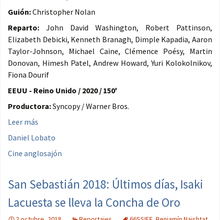
Guión:
Christopher Nolan
Reparto:
John David Washington, Robert Pattinson,
Elizabeth Debicki, Kenneth Branagh, Dimple Kapadia, Aaron
Taylor-Johnson, Michael Caine, Clémence Poésy, Martin
Donovan, Himesh Patel, Andrew Howard, Yuri Kolokolnikov,
Fiona Dourif
EEUU - Reino Unido / 2020 / 150'
Productora:
Syncopy / Warner Bros.
Leer más
Daniel Lobato
Cine anglosajón
San Sebastián 2018: Últimos días, Isaki
Lacuesta se lleva la Concha de Oro
2 octubre, 2018
Reportajes
66SSIFF
,
Benjamín Naishtat
,