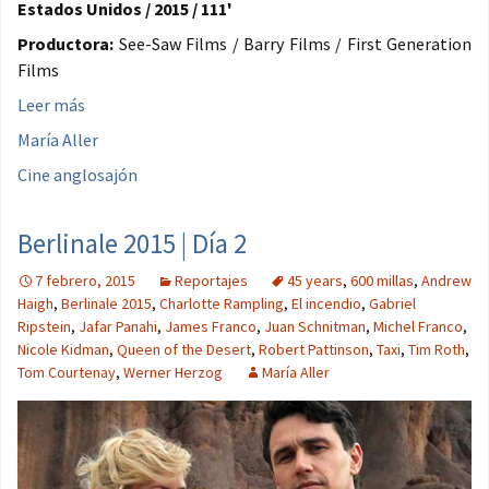
Estados Unidos / 2015 / 111'
Productora:
See-Saw Films / Barry Films / First Generation
Films
Leer más
María Aller
Cine anglosajón
Berlinale 2015 | Día 2
7 febrero, 2015
Reportajes
45 years
,
600 millas
,
Andrew
Haigh
,
Berlinale 2015
,
Charlotte Rampling
,
El incendio
,
Gabriel
Ripstein
,
Jafar Panahi
,
James Franco
,
Juan Schnitman
,
Michel Franco
,
Nicole Kidman
,
Queen of the Desert
,
Robert Pattinson
,
Taxi
,
Tim Roth
,
Tom Courtenay
,
Werner Herzog
María Aller