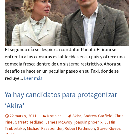
El segundo día se despierta con Jafar Panahi. El iraní se
enfrenta a las censuras establecidas en su país y ofrece una
comedia fresca dentro de un sistema restrictivo. Ahora su
desafío se hace en un peculiar paseo en su Taxi, donde se
recluye ...
Leer más
Ya hay candidatos para protagonizar
‘Akira’
22 marzo, 2011
Noticias
Akira
,
Andrew Garfield
,
Chris
Pine
,
Garrett Hedlund
,
James McAvoy
,
joaquin phoenix
,
Justin
Timberlake
,
Michael Fassbender
,
Robert Pattinson
,
Steve Kloves