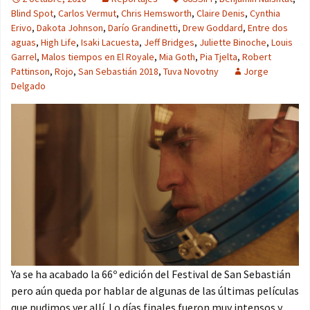
Blind Spot
,
Carlos Vermut
,
Chris Hemsworth
,
Claire Denis
,
Cynthia
Erivo
,
Dakota Johnson
,
Darío Grandinetti
,
Drew Goddard
,
Entre dos
aguas
,
High Life
,
Isaki Lacuesta
,
Jeff Bridges
,
Juliette Binoche
,
Louis
Garrel
,
Malos tiempos en El Royale
,
Mia Goth
,
Pia Tjelta
,
Robert
Pattinson
,
Rojo
,
San Sebastián 2018
,
Tuva Novotny
Jorge
Delgado
Ya se ha acabado la 66º edición del Festival de San Sebastián
pero aún queda por hablar de algunas de las últimas películas
que pudimos ver allí. Lo días finales fueron muy intensos y