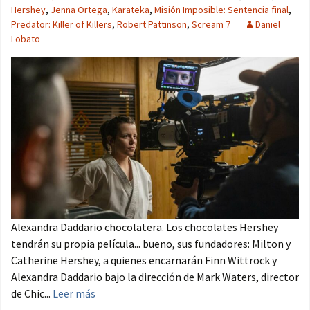
Hershey
,
Jenna Ortega
,
Karateka
,
Misión Imposible: Sentencia final
,
Predator: Killer of Killers
,
Robert Pattinson
,
Scream 7
Daniel
Lobato
Alexandra Daddario chocolatera. Los chocolates Hershey
tendrán su propia película... bueno, sus fundadores: Milton y
Catherine Hershey, a quienes encarnarán Finn Wittrock y
Alexandra Daddario bajo la dirección de Mark Waters, director
de Chic...
Leer más