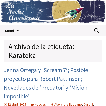
Saltar al contenido
Buscar:
Menú
Archivo de la etiqueta:
Karateka
Jenna Ortega y ‘Scream 7’; Posible
proyecto para Robert Pattinson;
Novedades de ‘Predator’ y ‘Misión
Imposible’
12 abril, 2025
Noticias
Alexandra Daddario
,
Dune 3
,