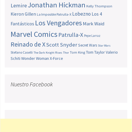
Jonathan Hickman
Lemire
Kelly Thompson
Lobezno
Los 4
Kieron Gillen
La Imposible Patrulla-X
Los Vengadores
Fantásticos
Mark Waid
Marvel Comics
Patrulla-X
Pepe Larraz
Reinado de X
Scott Snyder
Secret Wars
Star Wars
Tom Taylor
Valerio
Stefano Caselli
Tom King
The Dark Knight Rises
Thor
Schiti
Wonder Woman
X-Force
Nuestro Facebook