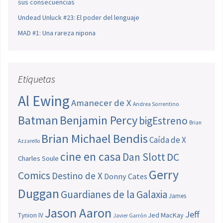
sus consecuencias
Undead Unluck #23: El poder del lenguaje
MAD #1: Una rareza nipona
Etiquetas
Al Ewing
Amanecer de X
Andrea Sorrentino
Batman
Benjamin Percy
bigEstreno
Brian
Brian Michael Bendis
Caída de X
Azzarello
cine en casa
Dan Slott
DC
Charles Soule
Gerry
Comics
Destino de X
Donny Cates
Duggan
Guardianes de la Galaxia
James
Jason Aaron
Jeff
Jed MacKay
Tynion IV
Javier Garrón