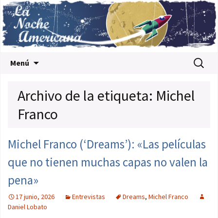
Saltar al contenido
Buscar:
Menú
Archivo de la etiqueta: Michel
Franco
Michel Franco (‘Dreams’): «Las películas
que no tienen muchas capas no valen la
pena»
17 junio, 2026
Entrevistas
Dreams
,
Michel Franco
Daniel Lobato