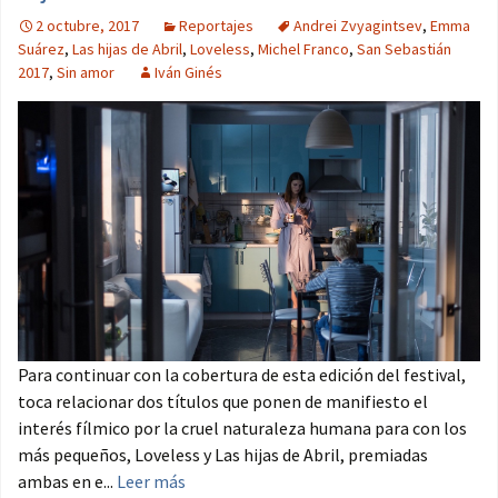
2 octubre, 2017
Reportajes
Andrei Zvyagintsev
,
Emma
Suárez
,
Las hijas de Abril
,
Loveless
,
Michel Franco
,
San Sebastián
2017
,
Sin amor
Iván Ginés
Para continuar con la cobertura de esta edición del festival,
toca relacionar dos títulos que ponen de manifiesto el
interés fílmico por la cruel naturaleza humana para con los
más pequeños, Loveless y Las hijas de Abril, premiadas
ambas en e...
Leer más