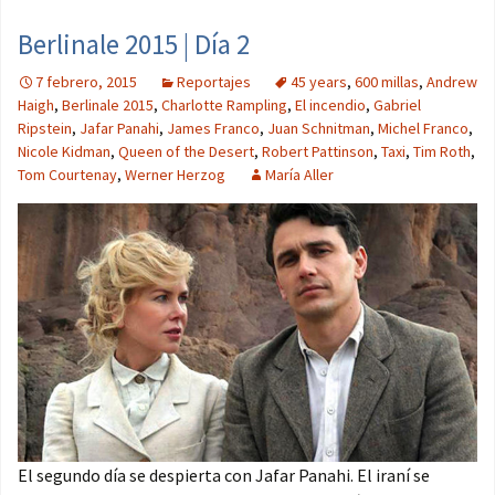
Berlinale 2015 | Día 2
7 febrero, 2015
Reportajes
45 years
,
600 millas
,
Andrew
Haigh
,
Berlinale 2015
,
Charlotte Rampling
,
El incendio
,
Gabriel
Ripstein
,
Jafar Panahi
,
James Franco
,
Juan Schnitman
,
Michel Franco
,
Nicole Kidman
,
Queen of the Desert
,
Robert Pattinson
,
Taxi
,
Tim Roth
,
Tom Courtenay
,
Werner Herzog
María Aller
El segundo día se despierta con Jafar Panahi. El iraní se