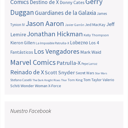
Gerry
Comics
Destino de X
Donny Cates
Duggan
Guardianes de la Galaxia
James
Jason Aaron
Jeff
Jed MacKay
Tynion IV
Javier Garrón
Jonathan Hickman
Lemire
Kelly Thompson
Lobezno
Los 4
Kieron Gillen
La Imposible Patrulla-X
Los Vengadores
Fantásticos
Mark Waid
Marvel Comics
Patrulla-X
Pepe Larraz
Reinado de X
Scott Snyder
Secret Wars
Star Wars
Tom Taylor
Valerio
Stefano Caselli
Tom King
The Dark Knight Rises
Thor
Schiti
Wonder Woman
X-Force
Nuestro Facebook