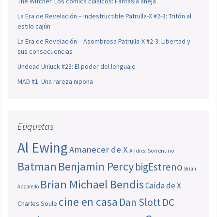
The Witcher. Los cómics clásicos: Fantasía añeja
La Era de Revelación – Indestructible Patrulla-X #2-3: Tritón al
estilo cajún
La Era de Revelación – Asombrosa Patrulla-X #2-3: Libertad y
sus consecuencias
Undead Unluck #23: El poder del lenguaje
MAD #1: Una rareza nipona
Etiquetas
Al Ewing
Amanecer de X
Andrea Sorrentino
Batman
Benjamin Percy
bigEstreno
Brian
Brian Michael Bendis
Caída de X
Azzarello
cine en casa
Dan Slott
DC
Charles Soule