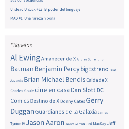
sus consecuencias
Undead Unluck #23: El poder del lenguaje
MAD #1: Una rareza nipona
Etiquetas
Al Ewing
Amanecer de X
Andrea Sorrentino
Batman
Benjamin Percy
bigEstreno
Brian
Brian Michael Bendis
Caída de X
Azzarello
cine en casa
Dan Slott
DC
Charles Soule
Gerry
Comics
Destino de X
Donny Cates
Duggan
Guardianes de la Galaxia
James
Jason Aaron
Jeff
Jed MacKay
Tynion IV
Javier Garrón