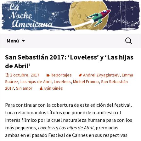
Saltar al contenido
Buscar:
Menú
San Sebastián 2017: ‘Loveless’ y ‘Las hijas
de Abril’
2 octubre, 2017
Reportajes
Andrei Zvyagintsev
,
Emma
Suárez
,
Las hijas de Abril
,
Loveless
,
Michel Franco
,
San Sebastián
2017
,
Sin amor
Iván Ginés
Para continuar con la cobertura de esta edición del festival,
toca relacionar dos títulos que ponen de manifiesto el
interés fílmico por la cruel naturaleza humana para con los
más pequeños,
Loveless
y
Las hijas de Abril
, premiadas
ambas en el pasado Festival de Cannes en sus respectivas