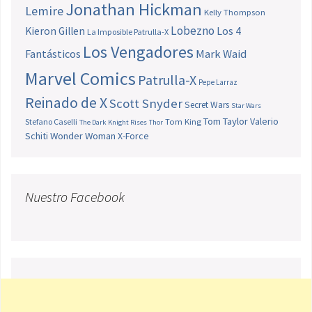
Jonathan Hickman
Lemire
Kelly Thompson
Lobezno
Los 4
Kieron Gillen
La Imposible Patrulla-X
Los Vengadores
Fantásticos
Mark Waid
Marvel Comics
Patrulla-X
Pepe Larraz
Reinado de X
Scott Snyder
Secret Wars
Star Wars
Tom Taylor
Valerio
Stefano Caselli
Tom King
The Dark Knight Rises
Thor
Schiti
Wonder Woman
X-Force
Nuestro Facebook