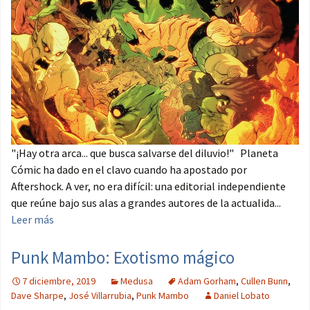
"¡Hay otra arca... que busca salvarse del diluvio!" Planeta
Cómic ha dado en el clavo cuando ha apostado por
Aftershock. A ver, no era difícil: una editorial independiente
que reúne bajo sus alas a grandes autores de la actualida...
Leer más
Punk Mambo: Exotismo mágico
7 diciembre, 2019
Medusa
Adam Gorham
,
Cullen Bunn
,
Dave Sharpe
,
José Villarrubia
,
Punk Mambo
Daniel Lobato