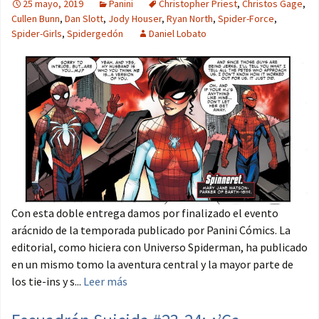
25 mayo, 2019
Panini
Christopher Priest
,
Christos Gage
,
Cullen Bunn
,
Dan Slott
,
Jody Houser
,
Ryan North
,
Spider-Force
,
Spider-Girls
,
Spidergedón
Daniel Lobato
Con esta doble entrega damos por finalizado el evento
arácnido de la temporada publicado por Panini Cómics. La
editorial, como hiciera con Universo Spiderman, ha publicado
en un mismo tomo la aventura central y la mayor parte de
los tie-ins y s...
Leer más