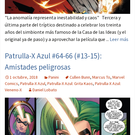
"La anomalía representa inestabilidad y caos" Tercera y
última parte del tríptico destinado a celebrar los treinta
años del simbionte más famoso de la Casa de las Ideas (y el
original ya de paso) y a aprovechar la película que ...
Leer más
Patrulla-X Azul #64-66 (#13-15):
Amistades peligrosas
1 octubre, 2018
Panini
Cullen Bunn
,
Marcus To
,
Marvel
Comics
,
Patrulla-X Azul
,
Patrulla-X Azul: Grita Kaos
,
Patrulla-X Azul:
Veneno-X
Daniel Lobato