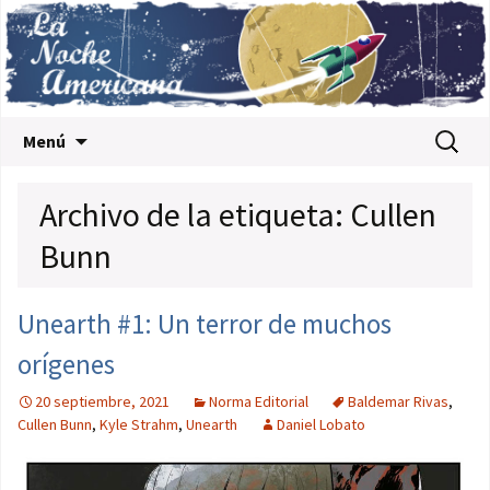
Saltar al contenido
Buscar:
Menú
Archivo de la etiqueta: Cullen
Bunn
Unearth #1: Un terror de muchos
orígenes
20 septiembre, 2021
Norma Editorial
Baldemar Rivas
,
Cullen Bunn
,
Kyle Strahm
,
Unearth
Daniel Lobato