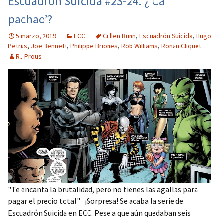
Escuadrón Suicida #23-24: ¿’Ca
pachao’?
5 marzo, 2019
ECC
Cullen Bunn
,
Escuadrón Suicida
,
Hugo
Petrus
,
Joe Bennett
,
Philippe Briones
,
Rob Williams
,
Ronan Cliquet
RJ Prous
"Te encanta la brutalidad, pero no tienes las agallas para
pagar el precio total" ¡Sorpresa! Se acaba la serie de
Escuadrón Suicida en ECC. Pese a que aún quedaban seis