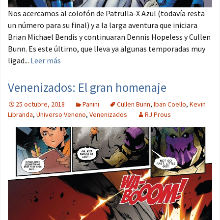
Nos acercamos al colofón de Patrulla-X Azul (todavía resta
un número para su final) y a la larga aventura que iniciara
Brian Michael Bendis y continuaran Dennis Hopeless y Cullen
Bunn. Es este último, que lleva ya algunas temporadas muy
ligad...
Leer más
Venenizados: El gran homenaje
25 octubre, 2018
Panini
Cullen Bunn
,
Iban Coello
,
Kevin
Libranda
,
Universo Veneno
,
Venenizados
RJ Prous