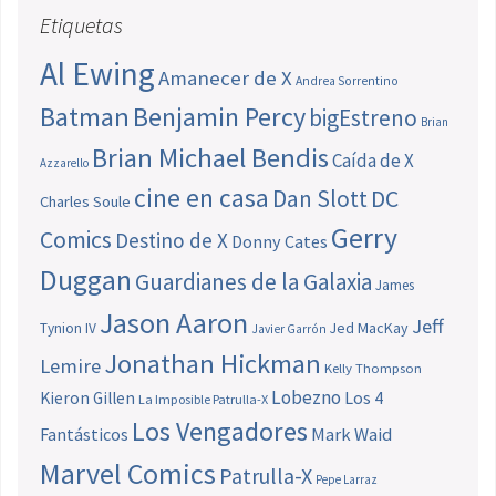
Etiquetas
Al Ewing
Amanecer de X
Andrea Sorrentino
Batman
Benjamin Percy
bigEstreno
Brian
Brian Michael Bendis
Caída de X
Azzarello
cine en casa
Dan Slott
DC
Charles Soule
Gerry
Comics
Destino de X
Donny Cates
Duggan
Guardianes de la Galaxia
James
Jason Aaron
Jeff
Jed MacKay
Tynion IV
Javier Garrón
Jonathan Hickman
Lemire
Kelly Thompson
Lobezno
Los 4
Kieron Gillen
La Imposible Patrulla-X
Los Vengadores
Fantásticos
Mark Waid
Marvel Comics
Patrulla-X
Pepe Larraz