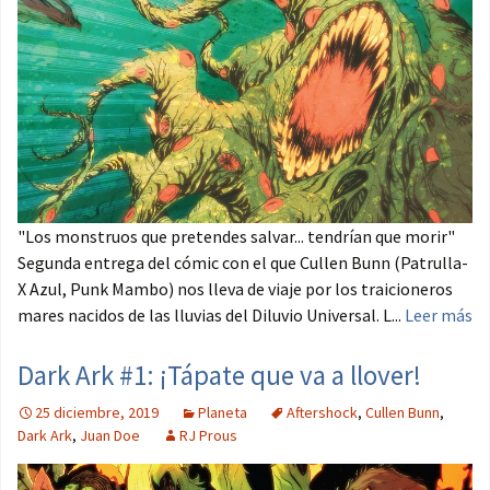
"Los monstruos que pretendes salvar... tendrían que morir"
Segunda entrega del cómic con el que Cullen Bunn (Patrulla-
X Azul, Punk Mambo) nos lleva de viaje por los traicioneros
mares nacidos de las lluvias del Diluvio Universal. L...
Leer más
Dark Ark #1: ¡Tápate que va a llover!
25 diciembre, 2019
Planeta
Aftershock
,
Cullen Bunn
,
Dark Ark
,
Juan Doe
RJ Prous