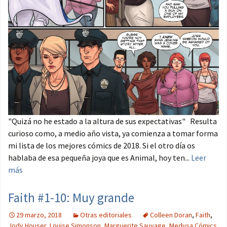
"Quizá no he estado a la altura de sus expectativas" Resulta
curioso como, a medio año vista, ya comienza a tomar forma
mi lista de los mejores cómics de 2018. Si el otro día os
hablaba de esa pequeña joya que es Animal, hoy ten...
Leer
más
Faith #1-10: Muy grande
29 marzo, 2018
Otras editoriales
Colleen Doran
,
Faith
,
Jody Houser
,
Louise Simonson
,
Marguerite Sauvage
,
Medusa Cómics
,