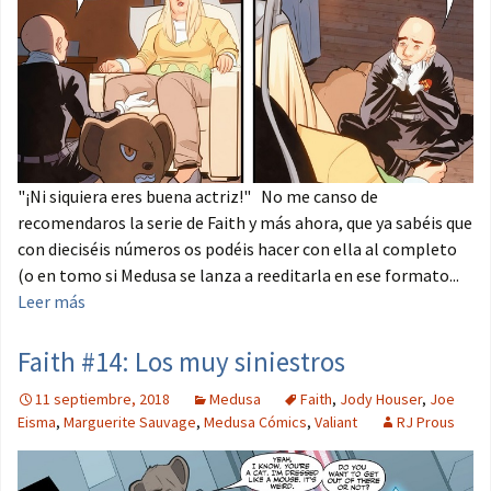
"¡Ni siquiera eres buena actriz!" No me canso de
recomendaros la serie de Faith y más ahora, que ya sabéis que
con dieciséis números os podéis hacer con ella al completo
(o en tomo si Medusa se lanza a reeditarla en ese formato...
Leer más
Faith #14: Los muy siniestros
11 septiembre, 2018
Medusa
Faith
,
Jody Houser
,
Joe
Eisma
,
Marguerite Sauvage
,
Medusa Cómics
,
Valiant
RJ Prous