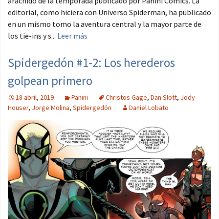
arácnido de la temporada publicado por Panini Cómics. La
editorial, como hiciera con Universo Spiderman, ha publicado
en un mismo tomo la aventura central y la mayor parte de
los tie-ins y s...
Leer más
Spidergedón #1-2: Los herederos
golpean primero
18 abril, 2019
Panini
Christos Gage
,
Dan Slott
,
Jody
Houser
,
Jorge Molina
,
Spidergedón
Daniel Lobato