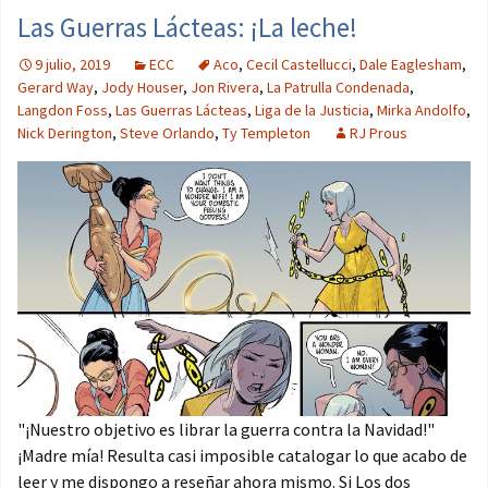
Las Guerras Lácteas: ¡La leche!
9 julio, 2019
ECC
Aco
,
Cecil Castellucci
,
Dale Eaglesham
,
Gerard Way
,
Jody Houser
,
Jon Rivera
,
La Patrulla Condenada
,
Langdon Foss
,
Las Guerras Lácteas
,
Liga de la Justicia
,
Mirka Andolfo
,
Nick Derington
,
Steve Orlando
,
Ty Templeton
RJ Prous
"¡Nuestro objetivo es librar la guerra contra la Navidad!"
¡Madre mía! Resulta casi imposible catalogar lo que acabo de
leer y me dispongo a reseñar ahora mismo. Si Los dos