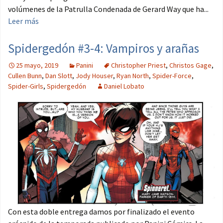
volúmenes de la Patrulla Condenada de Gerard Way que ha...
Leer más
Spidergedón #3-4: Vampiros y arañas
25 mayo, 2019
Panini
Christopher Priest
,
Christos Gage
,
Cullen Bunn
,
Dan Slott
,
Jody Houser
,
Ryan North
,
Spider-Force
,
Spider-Girls
,
Spidergedón
Daniel Lobato
Con esta doble entrega damos por finalizado el evento