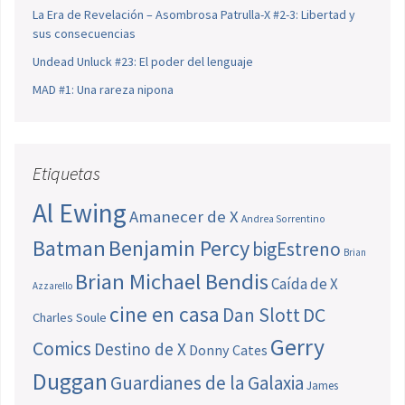
La Era de Revelación – Asombrosa Patrulla-X #2-3: Libertad y
sus consecuencias
Undead Unluck #23: El poder del lenguaje
MAD #1: Una rareza nipona
Etiquetas
Al Ewing
Amanecer de X
Andrea Sorrentino
Batman
Benjamin Percy
bigEstreno
Brian
Brian Michael Bendis
Caída de X
Azzarello
cine en casa
Dan Slott
DC
Charles Soule
Gerry
Comics
Destino de X
Donny Cates
Duggan
Guardianes de la Galaxia
James