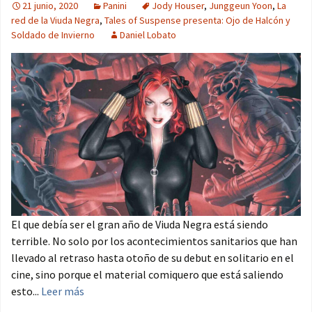
21 junio, 2020
Panini
Jody Houser
,
Junggeun Yoon
,
La
red de la Viuda Negra
,
Tales of Suspense presenta: Ojo de Halcón y
Soldado de Invierno
Daniel Lobato
El que debía ser el gran año de Viuda Negra está siendo
terrible. No solo por los acontecimientos sanitarios que han
llevado al retraso hasta otoño de su debut en solitario en el
cine, sino porque el material comiquero que está saliendo
esto...
Leer más