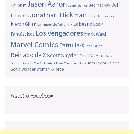
Jason Aaron
Jeff
Jed MacKay
Tynion IV
Javier Garrón
Jonathan Hickman
Lemire
Kelly Thompson
Lobezno
Los 4
Kieron Gillen
La Imposible Patrulla-X
Los Vengadores
Fantásticos
Mark Waid
Marvel Comics
Patrulla-X
Pepe Larraz
Reinado de X
Scott Snyder
Secret Wars
Star Wars
Tom Taylor
Valerio
Stefano Caselli
Tom King
The Dark Knight Rises
Thor
Schiti
Wonder Woman
X-Force
Nuestro Facebook