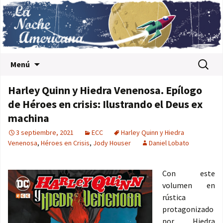
Saltar al contenido
Buscar:
Menú
Harley Quinn y Hiedra Venenosa. Epílogo
de Héroes en crisis: Ilustrando el Deus ex
machina
3 septiembre, 2021
ECC
Harley Quinn y Hiedra
Venenosa
,
Héroes en Crisis
,
Jody Houser
Daniel Lobato
Con este
volumen en
rústica
protagonizado
por Hiedra