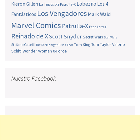
Lobezno
Los 4
Kieron Gillen
La Imposible Patrulla-X
Los Vengadores
Fantásticos
Mark Waid
Marvel Comics
Patrulla-X
Pepe Larraz
Reinado de X
Scott Snyder
Secret Wars
Star Wars
Tom Taylor
Valerio
Stefano Caselli
Tom King
The Dark Knight Rises
Thor
Schiti
Wonder Woman
X-Force
Nuestro Facebook