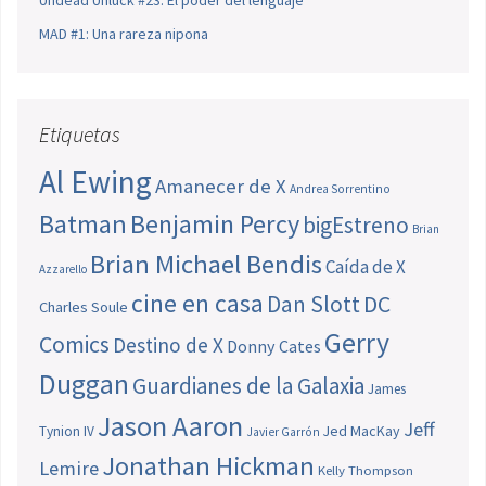
MAD #1: Una rareza nipona
Etiquetas
Al Ewing
Amanecer de X
Andrea Sorrentino
Batman
Benjamin Percy
bigEstreno
Brian
Brian Michael Bendis
Caída de X
Azzarello
cine en casa
Dan Slott
DC
Charles Soule
Gerry
Comics
Destino de X
Donny Cates
Duggan
Guardianes de la Galaxia
James
Jason Aaron
Jeff
Jed MacKay
Tynion IV
Javier Garrón
Jonathan Hickman
Lemire
Kelly Thompson