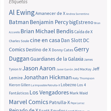
Etiquetas
Al Ewing
Amanecer de X
Andrea Sorrentino
Batman
Benjamin Percy
bigEstreno
Brian
Brian Michael Bendis
Caída de X
Azzarello
cine en casa
Dan Slott
DC
Charles Soule
Gerry
Comics
Destino de X
Donny Cates
Duggan
Guardianes de la Galaxia
James
Jason Aaron
Jeff
Jed MacKay
Tynion IV
Javier Garrón
Jonathan Hickman
Lemire
Kelly Thompson
Lobezno
Los 4
Kieron Gillen
La Imposible Patrulla-X
Los Vengadores
Fantásticos
Mark Waid
Marvel Comics
Patrulla-X
Pepe Larraz
Reinado de X
Scott Snyder