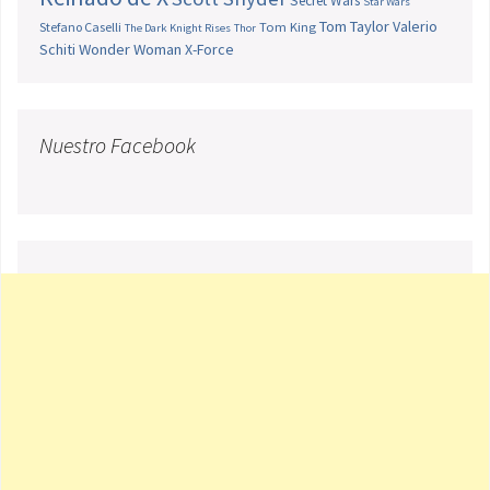
Secret Wars
Star Wars
Tom Taylor
Valerio
Stefano Caselli
Tom King
The Dark Knight Rises
Thor
Schiti
Wonder Woman
X-Force
Nuestro Facebook