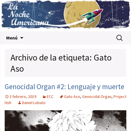
Saltar al contenido
Buscar:
Menú
Archivo de la etiqueta: Gato
Aso
Genocidal Organ #2: Lenguaje y muerte
3 febrero, 2019
ECC
Gato Aso
,
Genocidal Organ
,
Project
Itoh
Daniel Lobato