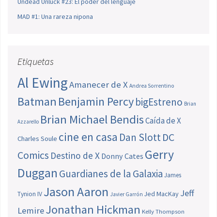
Undead Unluck #23: El poder del lenguaje
MAD #1: Una rareza nipona
Etiquetas
Al Ewing
Amanecer de X
Andrea Sorrentino
Batman
Benjamin Percy
bigEstreno
Brian
Brian Michael Bendis
Caída de X
Azzarello
cine en casa
Dan Slott
DC
Charles Soule
Gerry
Comics
Destino de X
Donny Cates
Duggan
Guardianes de la Galaxia
James
Jason Aaron
Jeff
Jed MacKay
Tynion IV
Javier Garrón
Jonathan Hickman
Lemire
Kelly Thompson