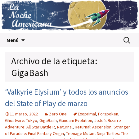
Saltar al contenido
Buscar:
Menú
Archivo de la etiqueta:
GigaBash
‘Valkyrie Elysium’ y todos los anuncios
del State of Play de marzo
11 marzo, 2022
Zero One
Exoprimal
,
Forspoken
,
Ghostwire: Tokyo
,
GigaBash
,
Gundam Evolution
,
JoJo’s Bizarre
Adventure: All Star Battle R
,
Returnal
,
Returnal: Ascension
,
Stranger
of Paradise: Final Fantasy Origin
,
Teenage Mutant Ninja Turtles: The