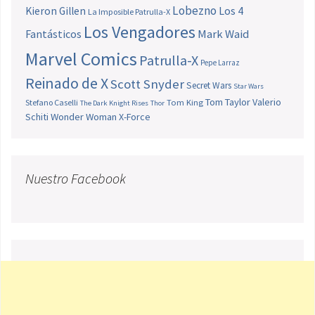
Lobezno
Los 4
Kieron Gillen
La Imposible Patrulla-X
Los Vengadores
Fantásticos
Mark Waid
Marvel Comics
Patrulla-X
Pepe Larraz
Reinado de X
Scott Snyder
Secret Wars
Star Wars
Tom Taylor
Valerio
Stefano Caselli
Tom King
The Dark Knight Rises
Thor
Schiti
Wonder Woman
X-Force
Nuestro Facebook