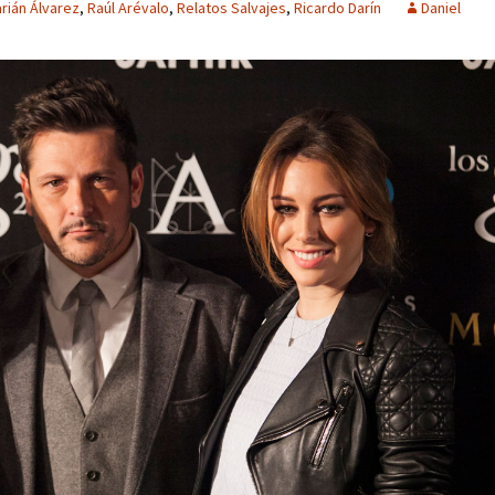
rián Álvarez
,
Raúl Arévalo
,
Relatos Salvajes
,
Ricardo Darín
Daniel