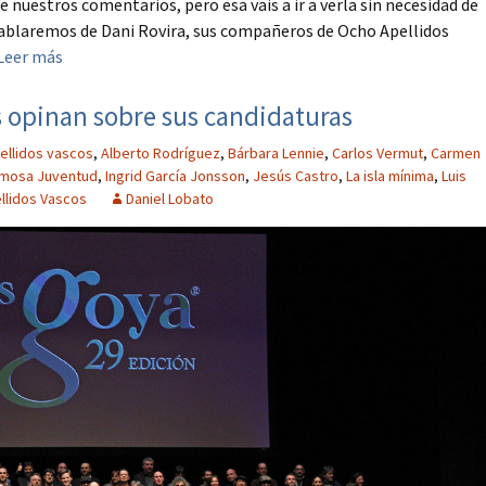
nuestros comentarios, pero esa vais a ir a verla sin necesidad de
 hablaremos de Dani Rovira, sus compañeros de Ocho Apellidos
Leer más
 opinan sobre sus candidaturas
ellidos vascos
,
Alberto Rodríguez
,
Bárbara Lennie
,
Carlos Vermut
,
Carmen
mosa Juventud
,
Ingrid García Jonsson
,
Jesús Castro
,
La isla mínima
,
Luis
llidos Vascos
Daniel Lobato