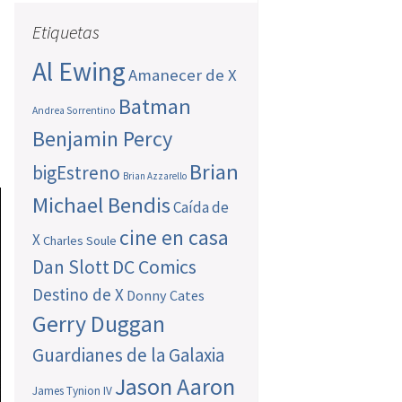
Etiquetas
Al Ewing
Amanecer de X
Batman
Andrea Sorrentino
Benjamin Percy
Brian
bigEstreno
Brian Azzarello
Michael Bendis
Caída de
cine en casa
X
Charles Soule
Dan Slott
DC Comics
Destino de X
Donny Cates
Gerry Duggan
Guardianes de la Galaxia
Jason Aaron
James Tynion IV