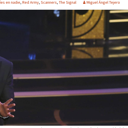
íes en nadie
,
Red Army
,
Scanners
,
The Signal
Miguel Ángel Tejero