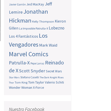
Jeff
Jed MacKay
Javier Garrón
Jonathan
Lemire
Hickman
Kieron
Kelly Thompson
Lobezno
Gillen
La Imposible Patrulla-X
Los
Los 4 Fantásticos
Vengadores
Mark Waid
Marvel Comics
Reinado
Patrulla-X
Pepe Larraz
de X
Scott Snyder
Secret Wars
Stefano Caselli
Star Wars
The Dark Knight Rises
Tom Taylor
Valerio Schiti
Tom King
Thor
Wonder Woman
X-Force
Nuestro Facebook