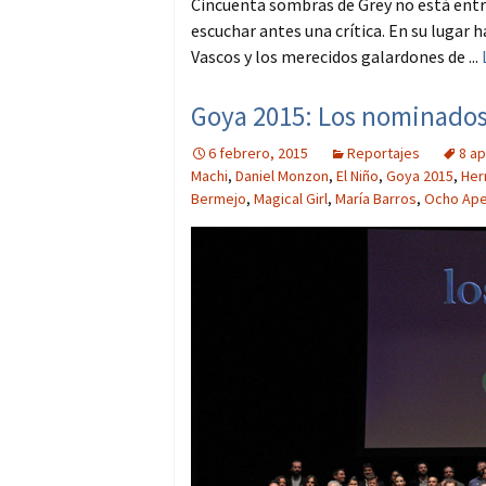
Cincuenta sombras de Grey no está entre 
escuchar antes una crítica. En su lugar
Vascos y los merecidos galardones de ...
Goya 2015: Los nominados
6 febrero, 2015
Reportajes
8 ap
Machi
,
Daniel Monzon
,
El Niño
,
Goya 2015
,
Her
Bermejo
,
Magical Girl
,
María Barros
,
Ocho Ape