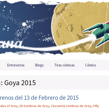
Entrevistas
Blogs
Tiras cómicas
Cómics
a: Goya 2015
renos del 13 de Febrero de 2015
ades of Grey
,
50 Sombras de Grey
,
Cincuenta sombras de Grey
,
Fifty