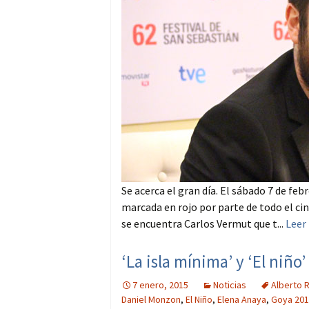
Se acerca el gran día. El sábado 7 de feb
marcada en rojo por parte de todo el ci
se encuentra Carlos Vermut que t...
Leer
‘La isla mínima’ y ‘El niñ
7 enero, 2015
Noticias
Alberto 
Daniel Monzon
,
El Niño
,
Elena Anaya
,
Goya 20