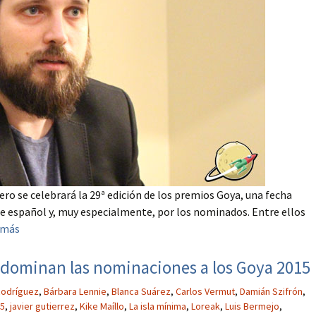
rero se celebrará la 29ª edición de los premios Goya, una fecha
ne español y, muy especialmente, por los nominados. Entre ellos
 más
o’ dominan las nominaciones a los Goya 2015
Rodríguez
,
Bárbara Lennie
,
Blanca Suárez
,
Carlos Vermut
,
Damián Szifrón
,
15
,
javier gutierrez
,
Kike Maíllo
,
La isla mínima
,
Loreak
,
Luis Bermejo
,