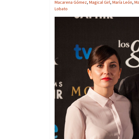
Macarena Gómez
,
Magical Girl
,
María León
,
Ma
Lobato